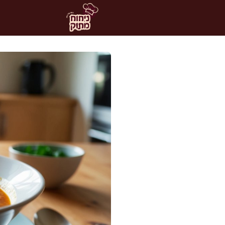
דלג
תוכן