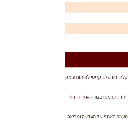
 חום בינוני כ-5 דקות עד לריכוך והזהבה קלה. זהו שלב קריטי לפיתוח עומק
לטגן עוד 2–3 דקות עד שהירקות יתכנסו יחד ויתחממו בצורה אחידה. זוהי
 טעמה האגוזי של העדשה ומביאה