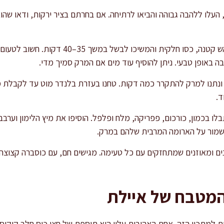
 העלו ללהבה גבוהה והביאו לרתיחה. אם בחרתם בציר ירקות, ודאו שהוא
ברגע שהמרק רותח, הנמיכו לאש קטנה, כסו חלקית 
 באופן טבעי. ניתן להוסיף עוד מים אם המרק סמיך מדי.
 ונתנו למרק להתקרר כמה דקות. טחנו בעזרת בלנדר מוט עד לקבלת מ
ד.
לו בכמון, כורכום, פפריקה, מלח ופלפל. הוסיפו את מיץ הלימון וערבב
שמור על הארומה המרבית שלהם במרק.
ים ומאוזנים שמתחזקים עם כל טעימה. מגישים חם, עם כוסברה קצוצה א
המטבח של איילת
 למתכון הזה. אחת האהובות עליי היא תוספת של חצי כוס חלב קוקוס 