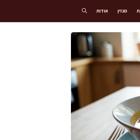
ת
מגזין
אודות