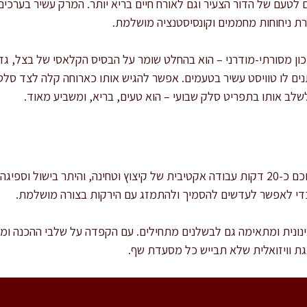
ם לטעם של הדור הצעיר וגם לאורח חיים בריא יותר. המרק עשיר בערכי
ת ניחוחות מחממים וקונסיסטנציה מושלמת.
ן מסורתי-מודרני – הוא בהחלט שומר על הבסיס הקלאסי של בצל, גזר,
תנים לו טוויסט עשיר בטעמים. אפשר להגיש אותו כארוחה קלה לצד ס
שלב אותו בתפריט סלק שבועי – הוא טעים, בריא, ומשביע מאוד.
זמן ההכנה הכולל הוא כשעה – מתוכם כ-20 דקות עבודה אקטיבית של קיצוץ וטחינה, והית
די לאפשר לעדשים להסמיך ולהתמזג עם הירקות בצורה מושלמת.
נונית ומתאימה גם לבשלנים מתחילים. עם הקפדה על שלבי ההכנה ומ
ת וויזואלית שלא תבייש כל מסעדת שף.