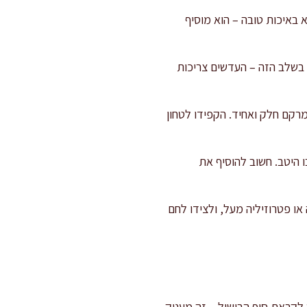
 באיכות טובה – הוא מוסיף
והמשיכו לבשל במשך 35–40 דקות. חשוב לטעום בשלב הזה – העדשים צריכות
רקם חלק ואחיד. הקפידו לטחון
ו היטב. חשוב להוסיף את
ו פטרוזיליה מעל, ולצידו לחם
לקראת סוף הבישול – זה מעניק