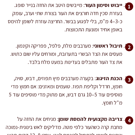
ייבוש וסימון העור
: מייבשים היטב את החזה בנייר סופג.
בעזרת סכין חדה חורצים את העור בצורת שתי וערב, עומק
כ-3–4 מ"מ, בלי לפגוע בבשר. החריצה עוזרת לשומן להימס
באופן אחיד ומונעת התכווצות.
תיבול ראשוני
: מערבבים מלח, פלפל, פפריקה וקינמון.
מעסים את הצד הבשרי בתערובת, ומורחים עליו שום כתוש.
את צד העור מתבלים בעדינות במעט מלח בלבד.
הכנת הזיגוג
: בקערה מערבבים מיץ תפוזים, דבש, סויה,
חומץ, חרדל וקליפת תפוז. טועמים ומאזנים: אם חמוץ מדי
מוסיפים עוד 5–10 גרם דבש, אם מתוק מדי מוסיפים עוד 5
מ"ל חומץ.
צריבה מקצועית להמסת שומן
: מניחים את החזה על
מחבת קרה כשהעור כלפי מטה. מדליקים לאש בינונית-נמוכה