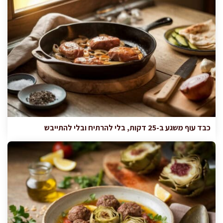
כבד עוף משגע ב-25 דקות, בלי להרתיח ובלי להתייבש