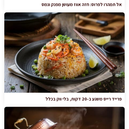
אל תמהרו לפרוס: חזה אווז מעושן מפנק ונמס
פרייד רייס משגע ב-20 דקות, בלי ווק בכלל