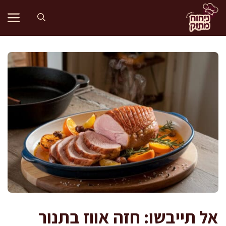
דלג
תוכן
אל תייבשו: חזה אווז בתנור