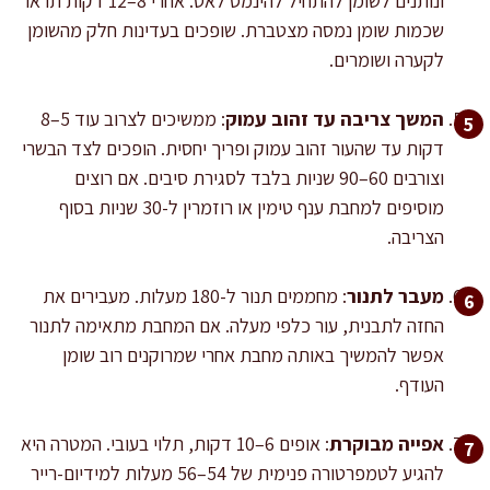
ונותנים לשומן להתחיל להינמס לאט. אחרי 8–12 דקות תראו
שכמות שומן נמסה מצטברת. שופכים בעדינות חלק מהשומן
לקערה ושומרים.
המשך צריבה עד זהוב עמוק
: ממשיכים לצרוב עוד 5–8
דקות עד שהעור זהוב עמוק ופריך יחסית. הופכים לצד הבשרי
וצורבים 60–90 שניות בלבד לסגירת סיבים. אם רוצים
מוסיפים למחבת ענף טימין או רוזמרין ל-30 שניות בסוף
הצריבה.
מעבר לתנור
: מחממים תנור ל-180 מעלות. מעבירים את
החזה לתבנית, עור כלפי מעלה. אם המחבת מתאימה לתנור
אפשר להמשיך באותה מחבת אחרי שמרוקנים רוב שומן
העודף.
אפייה מבוקרת
: אופים 6–10 דקות, תלוי בעובי. המטרה היא
להגיע לטמפרטורה פנימית של 54–56 מעלות למידיום-רייר