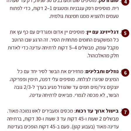
שום ורסק
: מוסיפים שום ומערבבים 30 שניות, רק עד שעולה
ריח. מוסיפים רסק עגבניות ומטגנים 1–2 דקות, כדי לפתוח
טעמים ולהוציא ממנו חמיצות גולמית.
דגלייזינג עם יין
: מוסיפים יין אדום ומגרדים עם כף עץ את
כל המשקעים החומים מתחתית הסיר. זה הרגע שבו הרוטב
מקבל עומק. מבשלים 4–5 דקות לרתיחה עדינה כדי לאדות
חלק מהאלכוהול.
נוזלים ותבלינים
: מחזירים את הבשר לסיר יחד עם כל
המיצים שניגרו לצלחת. מוסיפים עלי דפנה, תימין ופפריקה.
יוצקים ציר/מים חמים עד שהנוזל מגיע בערך ל-2/3 גובה
הבשר, לא מכסה לגמרי. מביאים לרתיחה עדינה.
בישול ארוך עד רכות
: מכסים ומעבירים לאש נמוכה מאוד.
מבשלים 2 שעות ו-45 דקות עד 3 שעות ו-30 דקות, ברתיחה
עדינה מאוד (בעבוע קטן). פעם ב-45 דקות הופכים בעדינות