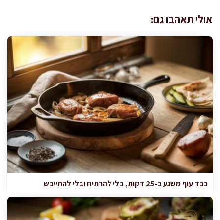
אולי תאהבו גם:
כבד עוף משגע ב-25 דקות, בלי להרתיח ובלי להתייבש