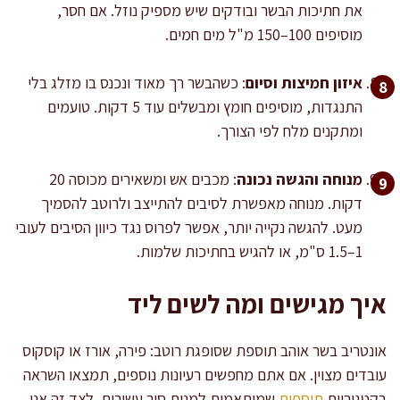
את חתיכות הבשר ובודקים שיש מספיק נוזל. אם חסר,
מוסיפים 100–150 מ"ל מים חמים.
איזון חמיצות וסיום
: כשהבשר רך מאוד ונכנס בו מזלג בלי
התנגדות, מוסיפים חומץ ומבשלים עוד 5 דקות. טועמים
ומתקנים מלח לפי הצורך.
מנוחה והגשה נכונה
: מכבים אש ומשאירים מכוסה 20
דקות. מנוחה מאפשרת לסיבים להתייצב ולרוטב להסמיך
מעט. להגשה נקייה יותר, אפשר לפרוס נגד כיוון הסיבים לעובי
1–1.5 ס"מ, או להגיש בחתיכות שלמות.
איך מגישים ומה לשים ליד
אונטריב בשר אוהב תוספת שסופגת רוטב: פירה, אורז או קוסקוס
עובדים מצוין. אם אתם מחפשים רעיונות נוספים, תמצאו השראה
בקטגוריית
תוספות
שמותאמות למנות סיר עשירות. לצד זה אני