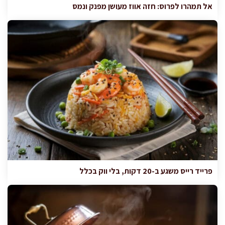
אל תמהרו לפרוס: חזה אווז מעושן מפנק ונמס
פרייד רייס משגע ב-20 דקות, בלי ווק בכלל