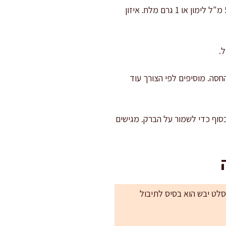
טועמים ומאזנים: טועמים את הרוטב. אם חמוץ מדי, מוסיפים 5 גרם דבש. אם חסר “פאנץ”, מוסיפים 5 מ"ל לימון או 1 גרם מלח. איזון
.
וך את החסה. מוסיפים לפי הצורך עוד
סוף כדי לשמור על הברק. מגישים
סלט יבש הוא בסיס לתיבול