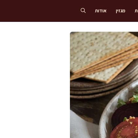
ת
מגזין
אודות