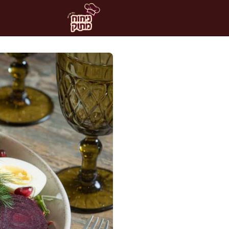
דלג
תוכן