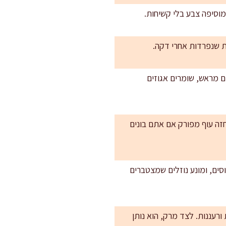
מוסיפה צבע בלי קשיחות.
ת שנפרדות אחרי דקה.
ם מראש, שומרים אגוזים
וחה”: לפסח אפשר להוסיף 2 ביצים קשות פרוסות (פרווה עדיין), או 200 גרם חזה עוף מפורק אם אתם בונים
סים, ומונע נוזלים שמצטברים
רעננות. לצד מרק, הוא נותן