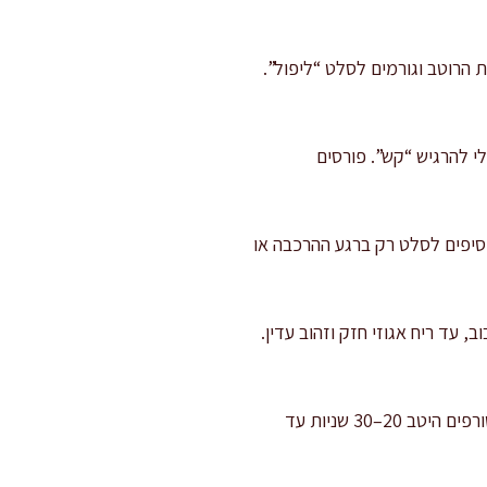
 הרוטב וגורמים לסלט “ליפול”.
י להרגיש “קש”. פורסים
וסיפים לסלט רק ברגע ההרכבה או
על אש בינונית. קולים אגוזים ושקדים 3–5 דקות תוך ערבוב, עד ריח אגוזי חזק וזהוב עדין.
מערבבים רוטב: בקערה או בצנצנת שמים שמן זית, מיץ לימון, חומץ, חרדל, דבש, מלח, פלפל ושום. טורפים היטב 20–30 שניות עד