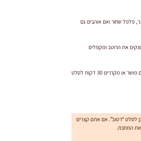
 מ"ל שמן זית שנותר, מיץ לימון, חרדל, 6 גרם מלח שנותר, פלפל שחור ואם אוהבים גם
וצקים את הרוטב ומקפלים
טועמים ומכוונים: נותנים לסלט 3 דקות “להתיישב”, טועמים ומתקנים מלח או לימון לפי הצורך. מגישים פושר או מקררים 30 דקות לסלט
נן לסלט “רטוב”. אם אתם קצרים
את המחבת.