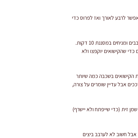
מ. אם הקישואים עבים במיוחד, אפשר לרבע לאורך ואז לפרוס כדי
מוציאים עודפי נוזלים בשיטה מהירה: מפזרים על הקישואים 4 גרם מלח (מתוך הכמות הכוללת), מערבבים ומניחים במסננת 10 דקות.
 כדי שהקישואים יוקפצו ולא
והה 2 דקות. מוסיפים 40 מ"ל שמן זית ומיד את הקישואים בשכבה כמה שיותר
קפיצים 6–8 דקות עד שהקישואים מתרככים אבל עדיין שומרים על צורה,
ן נכון: דוחפים את הקישואים לצד אחד של המחבת, מוסיפים את השום עם 5 מ"ל שמן זית (כדי שייפתח ולא יישרף)
י אוהבת שהסלט יהיה פושר, אבל חשוב לא לערבב ביצים