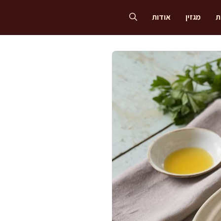
ת
מגזין
אודות