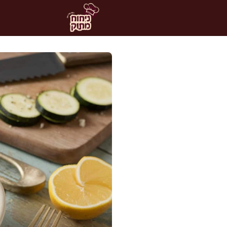
דלג
תוכן