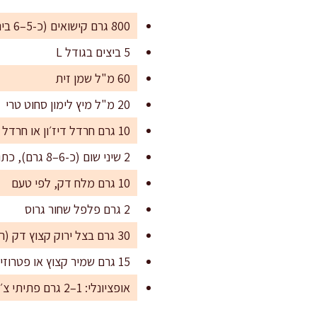
800 גרם קישואים (כ-5–6 בינוניים), שטופים ומיובשים היטב
5 ביצים בגודל L
60 מ"ל שמן זית
20 מ"ל מיץ לימון סחוט טרי
10 גרם חרדל דיז׳ון או חרדל עדין
2 שיני שום (כ-6–8 גרם), כתושות
10 גרם מלח דק, לפי טעם
2 גרם פלפל שחור גרוס
30 גרם בצל ירוק קצוץ דק (רק החלקים הירוקים והלבנים הרכים)
15 גרם שמיר קצוץ או פטרוזיליה קצוצה (לבחירה)
אופציונלי: 1–2 גרם פתיתי צ׳ילי או פפריקה חריפה עדינה