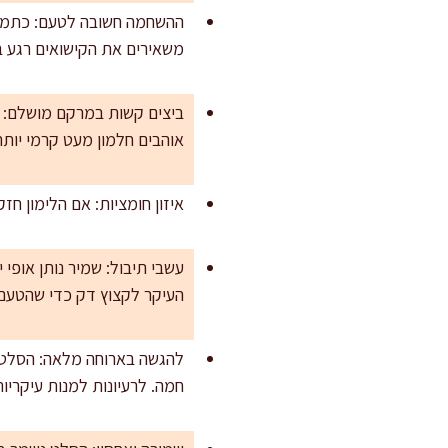
ההשחמה חשובה לטעם: כתמי ה
משאירים את הקישואים רגע בל
אוהבים חלמון מעט קרמי יותר, אפ
איזון חומציות: אם הלימון חזק במיוחד, התחילו עם 15 מ"ל וטענו בסוף. ח
עשבי תיבול: שמיר נותן אופי י
העיקר לקצוץ דק כדי שהטעם 
להגשה בארוחה מלאה: הסלט ה
חמה. לרעיונות למנות עיקריו