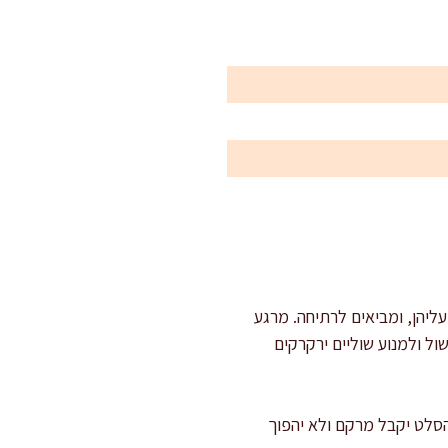
 קשות מדויקת: מניחים את הביצים בסיר, מכסים במים קרים עד 3 ס"מ מעליהן, ומביאים לרתיחה. מרגע
ם קרים ל-5 דקות כדי לעצור את הבישול ולמנוע שוליים ירקרקים
רו על קוביות ברורות כדי שהסלט יקבל מרקם ולא יהפוך