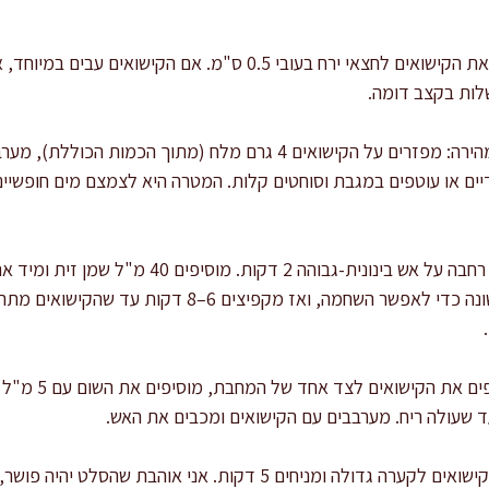
מכינים את הקישואים: חותכים את הקישואים לחצאי ירח בעובי 0.5 ס"
ות בקצב דומה.
יים או עוטפים במגבת וסוחטים קלות. המטרה היא לצמצם מים חופשיים
מקפיצים נכון: מחממים מחבת רחבה על אש בינונית-גב
אחידה. לא מערבבים דקה ראשונה כדי לאפשר השחמה, ואז מ
מוסיפים שום בתזמו
מצננים חלקית: מעבירים את הקישואים לקערה גדולה ומניחים 5 דקות. אנ