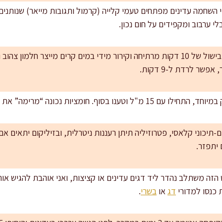
שחמה עדינים מפתחים טעמי קלייה (קרמול ותגובות מייאר) שנותנים
י ערבוב ומקפידים על חום נכון.
ביצים קשות במרקם מושלם: בישול של 10 דקות מרתיחה וקירור מידי במים קרים מייצר 
שר לרדת ל-9 דקות.
ומציות נכונה “מרימה” את הקישואים ומחדדת את הביצה.
ם-תיכוני קלאסי, פטרוזיליה תיתן רעננות ניטרלית, ובזיליקום יתאים אם 
יתפזר.
זה משתלב נהדר ליד דגים עדינים או קציצות, ואני אוהבת להגיש או
ת כנסו למדורי
דג
או
בשרי
.