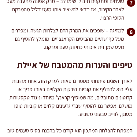
טועמים ומתקנים תיבול. שימו לב – מרק אפונה מתעבה מעט
לאחר הקירור, אז כדאי להשאיר אותו מעט דליל מהמרקם
הסופי הרצוי.
למזיגה – שופכים את המרק החם לצלחות הגשה, ומפזרים
מעל כף־שתיים מהביסים הקראנצ'יים. מומלץ להוסיף גם
מעט שמן זית איכותי כחיזוק טעם ומרקם.
טיפים והערות מהמטבח של איילת
לאורך השנים פיתחתי מספר גרסאות למרק הזה. אחת אהובות
עליי היא להחליף את קוביות הירקות הקלויים באורז פריך או
קרוטונים מתובלים, מה שמוסיף קראנץ' מיוחד וניגוד טקסטורות
מושלם. אפשר גם להוסיף שברי גרעינים קלוים או קוביות טופו
מטוגן, לווייב טבעוני משביע.
המפתח להצלחת המתכון הוא קודם כל בהכנת בסיס טעמים טוב