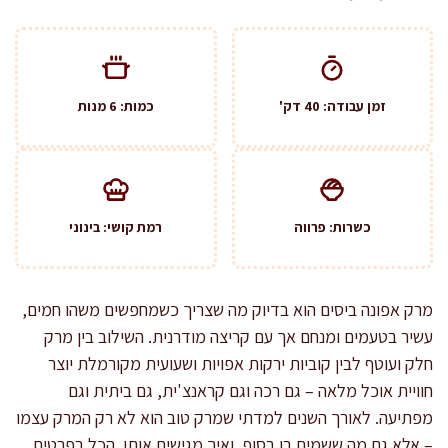
זמן עבודה: 40 דק'
כמות: 6 מנות
כשרות: פרווה
רמת קושי: בינוני
מרק אפונה ביסים הוא בדיוק מה שצריך כשמחפשים משהו חמים,
עשיר בטעמים ומנחם אך עם קריצה מודרנית. השילוב בין מרק
חלק ועוטף לבין קוביות ירקות אפויות ושעועית מקורמלת יוצר
חוויית אוכל מלאה – גם רכה וגם קראנצ'ית, גם ביתית וגם
מפתיעה. לאורך השנים למדתי שמרק טוב הוא לא רק המרק עצמו
– אלא גם מה ששמים בו בסוף, ואיך מגישים אותו. הכל בפרטים