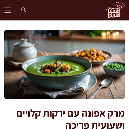
דלג
תוכן
מרק אפונה עם ירקות קלויים
ושעועית פריכה