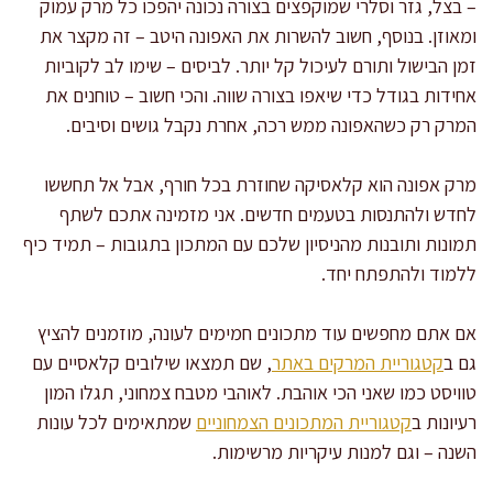
– בצל, גזר וסלרי שמוקפצים בצורה נכונה יהפכו כל מרק עמוק
ומאוזן. בנוסף, חשוב להשרות את האפונה היטב – זה מקצר את
זמן הבישול ותורם לעיכול קל יותר. לביסים – שימו לב לקוביות
אחידות בגודל כדי שיאפו בצורה שווה. והכי חשוב – טוחנים את
המרק רק כשהאפונה ממש רכה, אחרת נקבל גושים וסיבים.
מרק אפונה הוא קלאסיקה שחוזרת בכל חורף, אבל אל תחששו
לחדש ולהתנסות בטעמים חדשים. אני מזמינה אתכם לשתף
תמונות ותובנות מהניסיון שלכם עם המתכון בתגובות – תמיד כיף
ללמוד ולהתפתח יחד.
אם אתם מחפשים עוד מתכונים חמימים לעונה, מוזמנים להציץ
גם ב
קטגוריית המרקים באתר
, שם תמצאו שילובים קלאסיים עם
טוויסט כמו שאני הכי אוהבת. לאוהבי מטבח צמחוני, תגלו המון
רעיונות ב
קטגוריית המתכונים הצמחוניים
שמתאימים לכל עונות
השנה – וגם למנות עיקריות מרשימות.