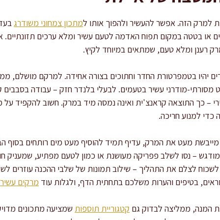
ת למרק הזה. אפשר להעשיר ולהפוך אותו ל
מתכון צמחוני משודרג
בעזר
ים או בטטה במקום תפוח האדמה לטעם עשיר ומלא ערכים תזונתיים. א
ק רענן ומלא טעם, שמתאים במיוחד לקיץ.
ם יהיו בטמפרטורת החדר וחתוכים בצורה אחידה. למרקם מושלם, ממל
 מסורתי-מודרני עשיר בטעמים. לבעלי בלנדר חזק – עבודה בסבבים 
רירי – כך התוצאה קראנצ'ית ואינה נמסה מיד במרק. חשוב להקפיד על מ
כדי למנוע חריכה.
ה מייבשת מעט את המרק, עדיף תמיד להוסיף מעט מים רותחים בסוף הב
ודגש – נסו לשלב פפריקה מעושנת או כמון לטעם מפתיע, שמעניק חוו
לשכוח לצלם את התהליך – שילוב תמונות של שלבי ההכנה עוזרים לש
אים, בטיפים והערות משלכם בתחתית הדף, ולגלות עוד
מרקים עשירי
 המנה, ממליצה לבדוק גם
קטגוריית תוספות
שמציעה מתכונים מדויקי