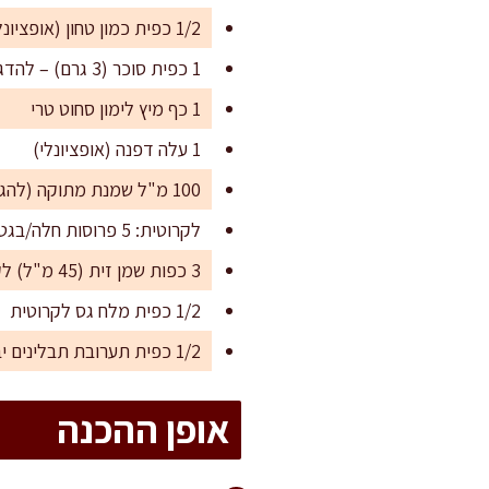
1/2 כפית כמון טחון (אופציונלי – לטוויסט מודרני)
1 כפית סוכר (3 גרם) – להדגשת מתיקות האפונה
1 כף מיץ לימון סחוט טרי
1 עלה דפנה (אופציונלי)
100 מ"ל שמנת מתוקה (להגשה וקרמיות, אפשר להמיר בקרם קוקוס לגרסה טבעונית)
לקרוטית: 5 פרוסות חלה/בגט עבות (150 גרם), חתוכות לקוביות של 2 ס"מ
3 כפות שמן זית (45 מ"ל) לקרוטית
1/2 כפית מלח גס לקרוטית
1/2 כפית תערובת תבלינים יבשים – אורגנו, טימין, רוזמרין (לפי העדפה, לקרוטית)
אופן ההכנה