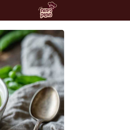
דלג
תוכן