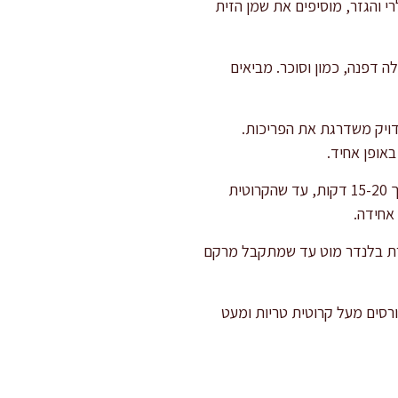
י והגזר, מוסיפים את שמן הזית
 דפנה, כמון וסוכר. מביאים
דויק משדרגת את הפריכות.
באופן אחיד.
פורסים את קוביות הלחם בתבנית תנור על נייר אפייה. קולים בתנור שחומם מראש ל-180 מעלות למשך 15-20 דקות, עד שהקרוטית
אחידה.
זרת בלנדר מוט עד שמתקבל מרקם
רסים מעל קרוטית טריות ומעט