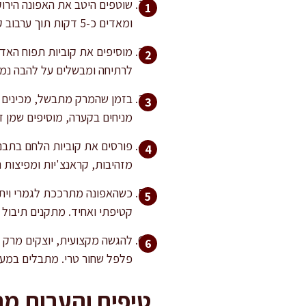
שוטפים היטב את האפונה הירוק
ומאדים כ-5 דקות תוך ערבוב קבוע, עד שהירקות מתרככים ומשחררים ניחוח רענן.
מוסיפים את קוביות תפוח האדמ
לרתיחה ומבשלים על להבה נמוכה במשך 40-50 דקות, ת
בזמן שהמרק מתבשל, מכינים א
מניחים בקערה, מוסיפים שמן ז
מזהיבות, קראנצ'יות ומפיצות 
כשהאפונה מתרככת לגמרי ויתר
קטיפתי ואחיד. מתקנים תיבול ל
להגשה מקצועית, יוצקים מרק ח
פלפל שחור טרי. מתבלים במעט
טיפים והערות מ