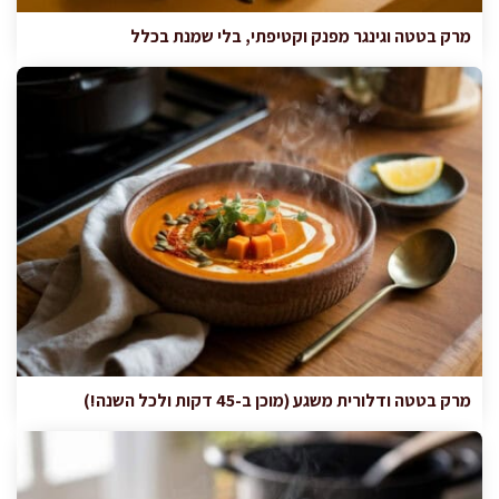
מרק בטטה וגינגר מפנק וקטיפתי, בלי שמנת בכלל
מרק בטטה ודלורית משגע (מוכן ב-45 דקות ולכל השנה!)