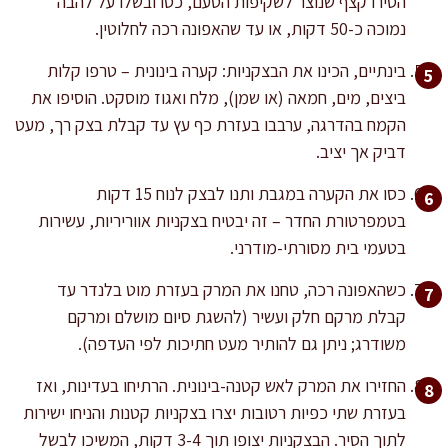
הסירו קצף שנוצר לשקיפות הטעם, כסו ובשלו על להבה
נמוכה כ-50 דקות, או עד שהאפונה רכה לחלוטין.
בינתיים, הכינו את הבצקניות: קערה בינונית – טרפו קלות
ביצים, מים, חמאה (או שמן), מלח ואגוז מוסקט. הוסיפו את
הקמח בהדרגה, ערבבו בעזרת כף עץ עד קבלת בצק רך, מעט
דביק אך יציב.
כסו את הקערה במגבת ותנו לבצק לנוח 15 דקות
בטמפרטורת החדר – זה יבטיח בצקניות אווריריות, עשירות
בטעמי בית מסורתי-מודרני.
כשהאפונה רכה, טחנו את המרק בעזרת מוט בלנדר עד
קבלת מרקם חלק ועשיר (להשגת סיום מושלם ומרקם
משודרג; ניתן גם להותיר מעט חתיכות לפי העדפה).
החזירו את המרק לאש קטנה-בינונית. הרתיחו בעדינות, ואז
בעזרת שתי כפיות רטובות יצרו בצקניות קטנות והניחו ישירות
לתוך הסיר. הבצקניות יצופו תוך 3-4 דקות, המשיכו לבשל