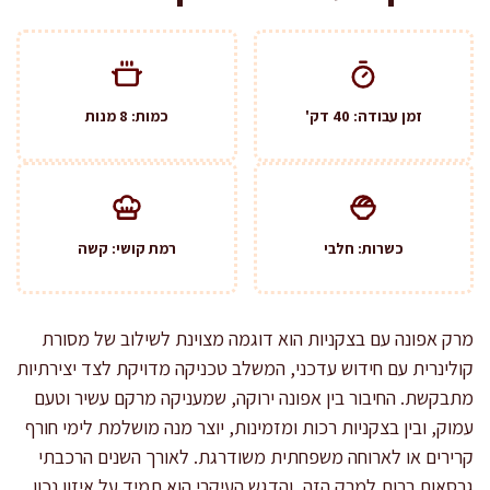
זמן עבודה: 40 דק'
כמות: 8 מנות
כשרות: חלבי
רמת קושי: קשה
מרק אפונה עם בצקניות הוא דוגמה מצוינת לשילוב של מסורת
קולינרית עם חידוש עדכני, המשלב טכניקה מדויקת לצד יצירתיות
מתבקשת. החיבור בין אפונה ירוקה, שמעניקה מרקם עשיר וטעם
עמוק, ובין בצקניות רכות ומזמינות, יוצר מנה מושלמת לימי חורף
קרירים או לארוחה משפחתית משודרגת. לאורך השנים הרכבתי
גרסאות רבות למרק הזה, והדגש העיקרי הוא תמיד על איזון נכון