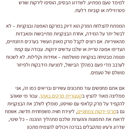
למימד טעם מפתיע. לשדרוג הבסיס, הוסיפו לירקות שורש
פטרוזיליה או קוביות דלעת.
המפתח להצלחת המרק הוא דיוק במרקם האפונה ובצקניות – לא
לבשל יתר על המידה, אחרת הבצקניות מתייבשות ומאבדות
מהאוויריות. אם רוצים לקבל מרק מאוזן העשיר בערכים תזונתיים,
העדיפו אפונה טרייה או שלבו עדשים ירוקות. עבודה עם קמח
מנופה מבטיחה בצקניות מושלמות – אחידות וקלילות. לא לשכוח
לערבב מדי פעם במהלך הבישול, למניעת הידבקות ולפיזור
מושלם של טעמים.
אם אתם מחפשים עוד מתכונים עשירים ובריאים כמו זה, אני
ממליצה מאוד להציץ ב
קטגוריית מרקים באתר
. עבור מי שאוהב
להקפיד על מרק קלאסי עם טוויסט, מומלץ לשלב את הבצקניות
גם ב
מרקי ירקות צמחוניים
, ליצירת חוויה משפחתית חדשה. אשמח
לראות את התמונות וההערות שלכם מתהליך ההכנה – כל שינוי,
שדרוג ורעיון מתקבלים בברכה ויכולים להצמיח מתכון