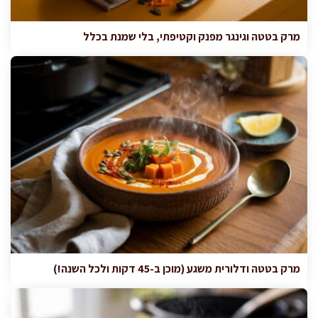
מרק בטטה וגינגר מפנק וקטיפתי, בלי שמנת בכלל
מרק בטטה ודלורית משגע (מוכן ב-45 דקות ולכל השנה!)