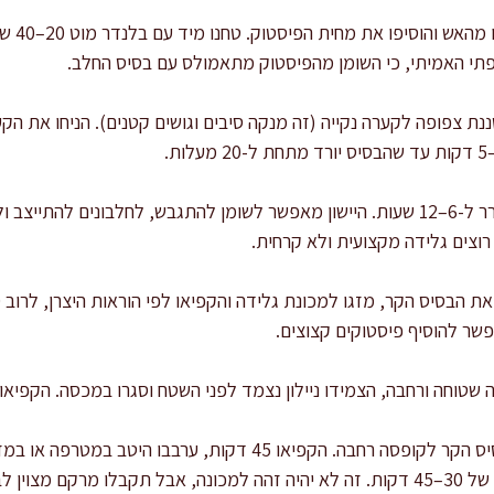
הטמעת מח
פתי האמיתי, כי השומן מהפיסטוק מתאמולס עם בסיס החלב.
מסננת צפופה לקערה נקייה (זה מנקה סיבים וגושים קטנים). הניחו את 
יישון במקרר: כסו והכניסו למקרר ל-6–12 שעות. היישון מאפשר לשומן להתגבש, לחלבו
וצים גלידה מקצועית ולא קרחית.
פשר להוסיף פיסטוקים קצוצים.
ה ורחבה, הצמידו ניילון נצמד לפני השטח וסגרו במכסה. הקפיאו לפחות 4 שעות לפ
שיטה בלי מכונה: מזגו את הבסיס הקר לקופסה רחבה. הקפיאו 45 דקות