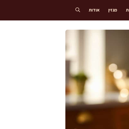
ת
מגזין
אודות