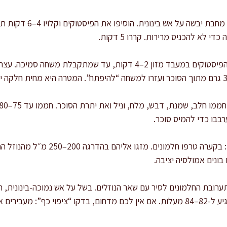
קלייה קצרה לפיסטוקים: חממו
 לא להכניס מרירות. קררו 5 דקות.
הכנת מחית פיסטוק: טחנו את הפיסטוקים במעבד מזון 2–4 דקות, עד שמת
רבבו כדי להמיס סוכר.
השוואת טמפרטורות לחלמונים: בקערה טרפ
בונים אמולסיה יציבה.
ערובת החלמונים לסיר עם שאר הנוזלים. בשל על אש נמוכה-בינונית, ת
סיליקון, עד שהקרם מסמיך ומגיע ל-82–84 מעלות. אם אין לכם מדחום, בדקו “ציפוי 