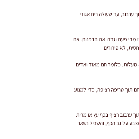
 מחבת יבשה על אש בינונית. הוסיפו את הפיסטוקים וקלויו 4–6 דקות תוך ערבוב, עד שעולה ריח אגוזי
קבלת משחה סמיכה. עצרו מדי פעם וגרדו את הדפנות. אם
חימום בסיס החלב: בסיר בינוני חממו חלב, שמנת, דבש, מלח, וניל ואת יתרת הסוכר. חממו עד 75–80 מעלות, כלומר חם מאוד ואדים
ו חלמונים. מזגו אליהם בהדרגה 200–250 מ״ל מהנוזל החם תוך טריפה רציפה, כדי למנוע
וך ערבוב רציף בכף עץ או מרית
כף”: מעבירים אצבע על גב הכף, והשביל נשאר