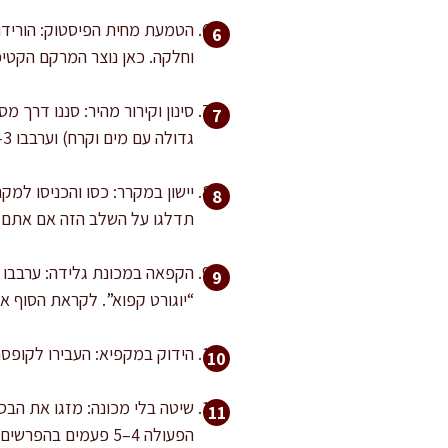
וחלקה. כאן נוצר המרקם הקטי
סינון וקירור מהיר: סננו דרך 
גדולה עם מים וקרח) וערבבו 3–5 דקות עד שהבסיס יורד מתחת ל-20 מעלות.
תדלגו על השלב הזה אם אתם ר
“יוגורט קפוא”. לקראת הסוף א
הידוק במקפיא: העבירו לקופסה שטוח
הפעולה 4–5 פעמים בהפרשים של 30–45 דקות. זה לא יהיה זהה למכונה, אבל תקבלו מרקם מצוין לבית.