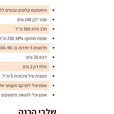
פיסטוקים קלופים טבעיים ללא מלח 
סוכר לבן 140 גרם
חלב מלא 500 מ״ל
שמנת מתוקה 38% 250 מ״ל
חלמונים 5 יחידות (כ-90–100 גרם)
דבש 20 גרם
מלח דק 2 גרם
תמצית וניל איכותית 5 מ״ל
אופציונלי למרקם מקצועי יותר: אינולין 20 גרם או 
אופציונלי להגשה: פיסטוקים קצוצים 0
שלבי הכנה