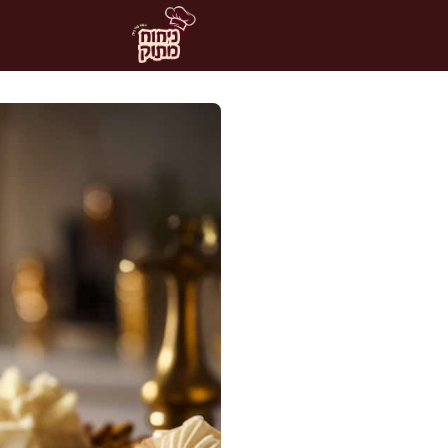
דלג
תוכן