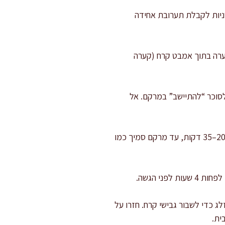
ית הפיסטוק: הורידו מהאש והוסיפו את מחית הפיסטוק. טחנו מיד עם בלנדר מוט 20–40 שניות לקבלת תערובת אחידה
הקערה בתוך אמבט קרח (קערה
נים להתייצב ולסוכר “להתיישב” במרקם. אל
הקפאה במכונת גלידה: ערבבו את הבסיס הקר, מזגו למכונת גלידה והקפיאו לפי הוראות היצרן, לרוב 20–35 דקות, עד מרקם סמיך כמו
ני הגשה.
, ערבבו היטב במטרפה או במזלג כדי לשבור גבישי קרח. חזרו על