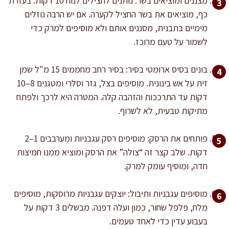
מצננים ומוציאים בשר: נותנים לחצילים לנוח 10 דקות. בעזרת
כף, מוציאים את בשר החציל לקערה. אם יש הרבה נוזלים
מימיים בתבנית, מסננים אותם ולא מוסיפים למרק כדי
לשמור על טעם מרוכז.
בונים בסיס ארומטי בסיר: בסיר רחב מחממים 15 מ"ל שמן
זית על אש בינונית. מוסיפים בצל, גזר וסלרי ומטגנים 8–10
דקות עד התרככות והזהבה קלה. המטרה היא לרכך ולפתח
מתיקות טבעית, לא לשרוף.
פותחים את הרסק: מוסיפים רסק עגבניות ומערבבים 1–2
דקות. שלב קצר זה “צולה” את הרסק ומוציא ממנו חמיצות
חדה, ומוסיף עומק למרק.
מוסיפים עגבניות ותיבול: יוצקים עגבניות מרוסקות, מוסיפים
מלח, פלפל שחור, כמון ועלה דפנה. מבשלים 3 דקות על
בעבוע עדין כדי לאחד טעמים.