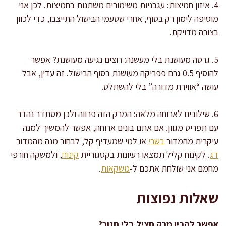
4. איזון חמיצות: עגבניות משימורים משתנות בחמיצות. לכן אני
מוסיפה לימון רק בסוף, אחרי שטעמי הבישול התייצבו, כדי לכוון
בצורה מדויקת.
5. גרסה מעושנת בלי מעשנה: רוצים נגיעה מעושנת? אפשר
להוסיף 0.5 גרם פפריקה מעושנת בסוף הבישול. זה עדין, אבל
עושה “אווירת מדורה” בלי להשתלט.
6. שילובים לארוחה מלאה: המרק הזה פרווה ולכן מסתדר נהדר
עם תפריט מגוון. אם אתם בונים ארוחה, אפשר להמשיך למנה
עיקרית מהמדור
בשרי
או למי שמעדיף קל, לבחור מנה מהמדור
דג
. לקינוח קליל תמצאו רעיונות בקטגוריית
קינוח
, ולמשקה חורפי
מחמם אני שולחת אתכם ל-
משקאות
.
שאלות נפוצות
אפשר להכין מרק חציל בלי תנור?