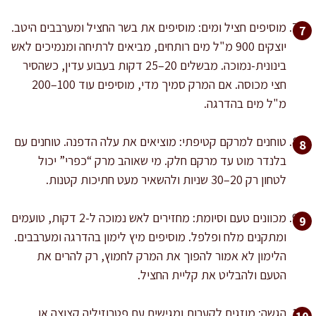
מוסיפים חציל ומים: מוסיפים את בשר החציל ומערבבים היטב.
יוצקים 900 מ"ל מים רותחים, מביאים לרתיחה ומנמיכים לאש
בינונית-נמוכה. מבשלים 20–25 דקות בעבוע עדין, כשהסיר
חצי מכוסה. אם המרק סמיך מדי, מוסיפים עוד 100–200
מ"ל מים בהדרגה.
טוחנים למרקם קטיפתי: מוציאים את עלה הדפנה. טוחנים עם
בלנדר מוט עד מרקם חלק. מי שאוהב מרק “כפרי” יכול
לטחון רק 20–30 שניות ולהשאיר מעט חתיכות קטנות.
מכוונים טעם וסיומת: מחזירים לאש נמוכה ל-2 דקות, טועמים
ומתקנים מלח ופלפל. מוסיפים מיץ לימון בהדרגה ומערבבים.
הלימון לא אמור להפוך את המרק לחמוץ, רק להרים את
הטעם ולהבליט את קליית החציל.
הגשה: מוזגים לקערות ומגישים עם פטרוזיליה קצוצה או