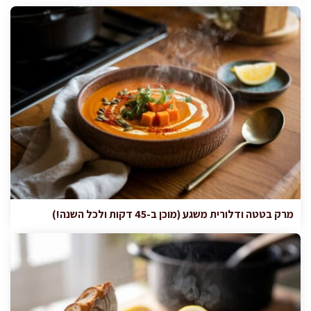
מרק בטטה ודלורית משגע (מוכן ב-45 דקות ולכל השנה!)