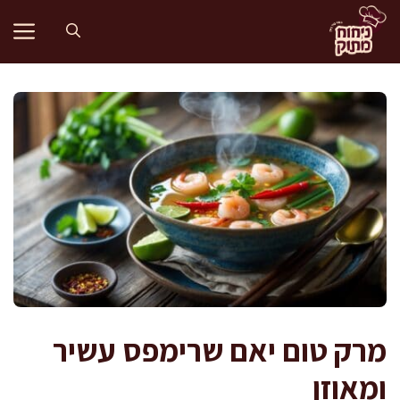
דלג
תוכן
מרק טום יאם שרימפס עשיר
ומאוזן