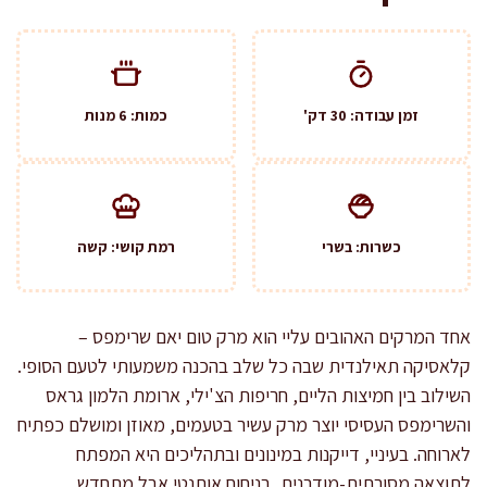
זמן עבודה: 30 דק'
כמות: 6 מנות
כשרות: בשרי
רמת קושי: קשה
אחד המרקים האהובים עליי הוא מרק טום יאם שרימפס –
קלאסיקה תאילנדית שבה כל שלב בהכנה משמעותי לטעם הסופי.
השילוב בין חמיצות הליים, חריפות הצ'ילי, ארומת הלמון גראס
והשרימפס העסיסי יוצר מרק עשיר בטעמים, מאוזן ומושלם כפתיח
לארוחה. בעיניי, דייקנות במינונים ובתהליכים היא המפתח
לתוצאה מסורתית-מודרנית, בניחוח אותנטי אבל מתחדש