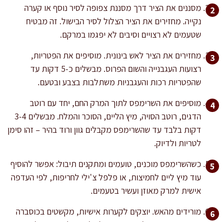
מסננים את הציר דרך מסננת צפופה לסיר נוסף או קערה
נקייה. מחזירים את הציר הצלול לסיר הבישול. זה מבטיח
שטעמים לא רצויים וסיבים לא יפגמו במרקם.
מחזירים את הציר לאש בינונית. מוסיפים את הפטריות,
רצועות העגבנייה והשום הפרוס. מבשלים כ-5 דקות עד
שהפטריות רכות והעגבניות משתלבות בצבע ובטעם.
מוסיפים את השרימפס לתוך המרק החם, יחד עם רוטב
הדגים, רוטב הסויה, מיץ הליים, הסוכר והמלח. מבשלים 3-4
דקות בלבד עד שהשרימפס מקבלים גוון ורוד בהיר – זהו סימן
לטריות ולדיוק.
כשהשרימפס מוכנים, טועמים ומתקנים תיבול: אפשר להוסיף
עוד מיץ ליים לחמיצות, או פלפל צ'ילי לחריפות, לפי העדפה
אישית למרק מאוזן ועשיר בטעמים.
מורידים מהאש. יוצקים לקערות אישיות, מקשטים בכוסברה