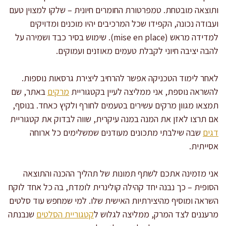
ותוצאה מובטחת. טמפרטורת החומרים חיונית – שלקו למצוין טעם
ועבודה נכונה, הקפידו שכל המרכיבים יהיו מוכנים ומדויקים
למדידה מראש (mise en place). שימוש בסיר כבד ושמירה על
להבה יציבה חיוני לקבלת טעמים מאוזנים ועמוקים.
לאחר לימוד הטכניקה אפשר להרחיב ליצירת גרסאות נוספות.
להשראה נוספת, אני ממליצה לעיין בקטגוריית
מרקים
באתר, שם
תמצאו מגוון מרקים עשירים בטעמים לחורף ולקיץ כאחד. בנוסף,
אם תרצו לאזן את המנה במנה עיקרית, שווה לבדוק את קטגוריית
דגים
שבה שילבתי מתכונים מעודנים שמשלימים כל ארוחה
אסייתית.
אני מזמינה אתכם לשתף תמונות של תהליך ההכנה והתוצאה
הסופית – כך נבנה יחד קהילה קולינרית לומדת, בה כל אחד לוקח
השראה ומוסיף מהיצירתיות האישית שלו. למי שמחפש עוד סלטים
מרעננים לצד המרק, ממליצה לגלוש ל
קטגוריית הסלטים
שנבנתה