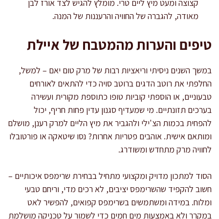
קצוצה ומעט מיץ ליים טרי. מומלץ להגיש לצד אורז לבן
מאודה, להגברה של החוויה והרעננות של המנה.
טיפים והערות מהמטבח של איילת
במשך השנים ניסיתי וריאציות רבות של מרק טום יאם – למשל,
החלפתי את רוטב הדגים ברוטב סויה כדי להתאים לאורחים
טבעוניים, או הוספתי קוביות טופו כתוספת מקורית ועשירה
בערכים תזונתיים. מי שמעדיף סגנון עדין פחות חריף, יכול
להפחית בכמות הצ'ילי ולהגביר את מיץ הליים למרק רענן, מושלם
ומותאם אישית. אוהבים פטריות אחרות? נסו שיטאקה או פורטובלו
לחוויה מרק מתחדש ומשודרג.
הסוד למתכון מדויק ומקצועי מתחיל בבחירת שרימפס איכותיים –
חשוב להקפיד שהשרימפס יציבים, לא רכים מדי, וריחם טבעי
ומלוח. במידה ומשתמשים בשרימפס קפואים, להפשיר לאט
במקרר ולא באמצעות מים חמים כדי לשמור על טכניקה מושלמת