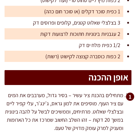
2 כפות מיץ ליים סחוט טרי (ועוד לקישוט)
1 כפית סוכר דקלים (או סוכר חום כהה)
3 בצלצלי שאלוט קטנים, קלופים ופרוסים דק
2 עגבניות בינוניות חתוכות לרצועות דקות
1/2 כפית מלח ים דק
2 כפות כוסברה קצוצה לקישוט (רשות)
אופן ההכנה
מתחילים בהכנת ציר עשיר – בסיר גדול, מערבבים את המים
עם ציר העוף. מוסיפים את למון גראס, ג'ינג'ר, עלי קפיר ליים
ובצלצלי שאלוט. מרתיחים, וממשיכים לבשל על להבה בינונית
במשך 20 דקות – זהו השלב החשוב שמרכז את כל הארומות
ומעניק למרק עומק מדויק של טעם.