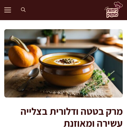
דלג
תוכן
מרק בטטה ודלורית בצלייה
עשירה ומאוזנת