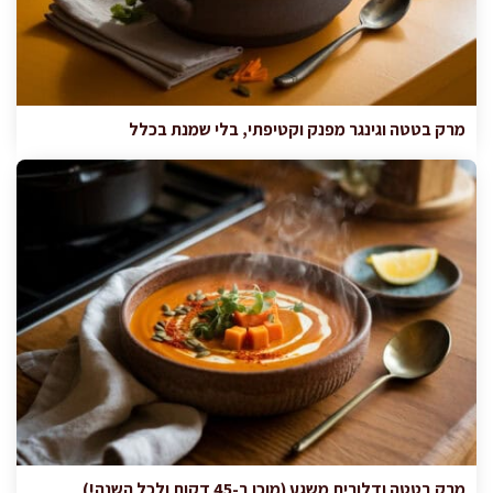
מרק בטטה וגינגר מפנק וקטיפתי, בלי שמנת בכלל
מרק בטטה ודלורית משגע (מוכן ב-45 דקות ולכל השנה!)