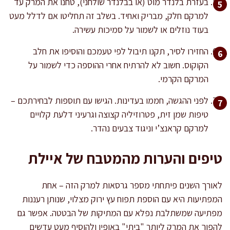
בעזרת בלנדר מוט (או בבלנדר שולחני), טחנו את המרק עד
למרקם חלק, מבריק ואחיד. בשלב זה תחליטו אם לדלל מעט
בעוד נוזלים או לשמור על סמיכות עשירה.
החזירו לסיר, תקנו תיבול לפי טעמכם והוסיפו את חלב
הקוקוס. חשוב לא להרתיח אחרי ההוספה כדי לשמור על
המרקם הקרמי.
לפני ההגשה, חממו בעדינות. הגישו עם תוספות לבחירתכם –
טיפות שמן זית, פטרוזיליה קצוצה וגרעיני דלעת קלויים
למרקם קראנצ’י וניגוד צבעים נהדר.
טיפים והערות מהמטבח של איילת
לאורך השנים פיתחתי מספר גרסאות למרק הזה – אחת
המפתיעות היא עם הוספת תפוח עץ ירוק מצלוי, שנותן רעננות
מפתיעה שמשתלבת נפלא עם המתיקות של הבטטה. אפשר גם
להפוך את המרק ליותר "ביתי" באופיו ולהוסיף מעט עדשים