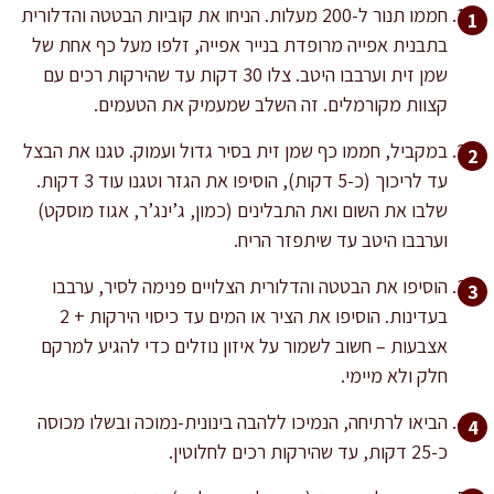
חממו תנור ל-200 מעלות. הניחו את קוביות הבטטה והדלורית
בתבנית אפייה מרופדת בנייר אפייה, זלפו מעל כף אחת של
שמן זית וערבבו היטב. צלו 30 דקות עד שהירקות רכים עם
קצוות מקורמלים. זה השלב שמעמיק את הטעמים.
במקביל, חממו כף שמן זית בסיר גדול ועמוק. טגנו את הבצל
עד לריכוך (כ-5 דקות), הוסיפו את הגזר וטגנו עוד 3 דקות.
שלבו את השום ואת התבלינים (כמון, ג’ינג’ר, אגוז מוסקט)
וערבבו היטב עד שיתפזר הריח.
הוסיפו את הבטטה והדלורית הצלויים פנימה לסיר, ערבבו
בעדינות. הוסיפו את הציר או המים עד כיסוי הירקות + 2
אצבעות – חשוב לשמור על איזון נוזלים כדי להגיע למרקם
חלק ולא מיימי.
הביאו לרתיחה, הנמיכו ללהבה בינונית-נמוכה ובשלו מכוסה
כ-25 דקות, עד שהירקות רכים לחלוטין.