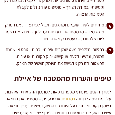
קטנות – בזהירות!), טוחנים את המרק עד לקבלת מרקם חלק
וקטיפתי. במידת הצורך – מוסיפים עוד נוזלים לקבלת
הסמיכות הרצויה.
מחזירים לסיר, טועמים ומתקנים תיבול לפי הצורך. אם המרק
מוגש מיד – מחממים שוב בעדינות עד לסף רתיחה. אם נשמר
ליום שלמחרת – טעמיו רק משתבחים.
בהגשה: מזלפים מעט שמן זית איכותי, כפית יוגורט או שמנת
חמוצה, וגרעיני דלעת או קישוט ירוק כקורנית או עירית.
הפשטות הזו רק מדגישה את העומק העשיר של המרק.
טיפים והערות מהמטבח של איילת
לאורך השנים פיתחתי מספר גרסאות למתכון הזה. אחת האהובות
עליי מתאימה לתזונה
צמחונית
או טבעונית – ממירים את החמאה
בשמן קוקוס ומוותרים על היוגורט בהגשה, ומשיגים עדיין תוצאה
עשירה בטעמים. לתוספת תזונתית – ניתן לשלב מעט עדשים