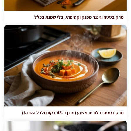
מרק בטטה וגינגר מפנק וקטיפתי, בלי שמנת בכלל
מרק בטטה ודלורית משגע (מוכן ב-45 דקות ולכל השנה!)