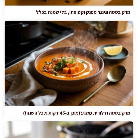
מרק בטטה וגינגר מפנק וקטיפתי, בלי שמנת בכלל
מרק בטטה ודלורית משגע (מוכן ב-45 דקות ולכל השנה!)