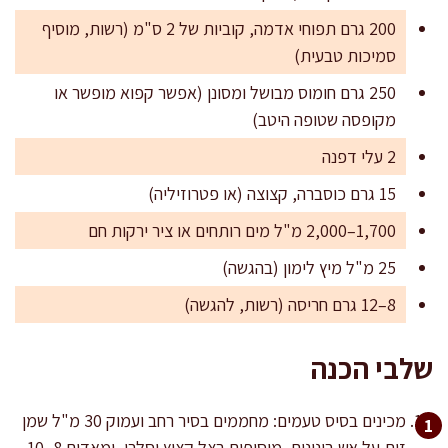
200 גרם תפוחי אדמה, קוביות של 2 ס"מ (רשות, מוסיף
סמיכות טבעית)
250 גרם חומוס מבושל ומסונן (אפשר קפוא מופשר או
מקופסה שטופה היטב)
2 עלי דפנה
15 גרם כוסברה, קצוצה (או פטרוזיליה)
1,700–2,000 מ"ל מים רותחים או ציר ירקות חם
25 מ"ל מיץ לימון (בהגשה)
8–12 גרם חריסה (רשות, להגשה)
שלבי הכנה
מכינים בסיס טעמים: מחממים בסיר רחב ועמוק 30 מ"ל שמן
זית על אש בינונית. מוסיפים בצל קצוץ וסלרי, ומאדים 8–10