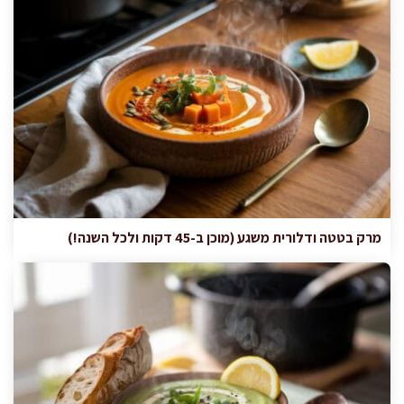
מרק בטטה ודלורית משגע (מוכן ב-45 דקות ולכל השנה!)