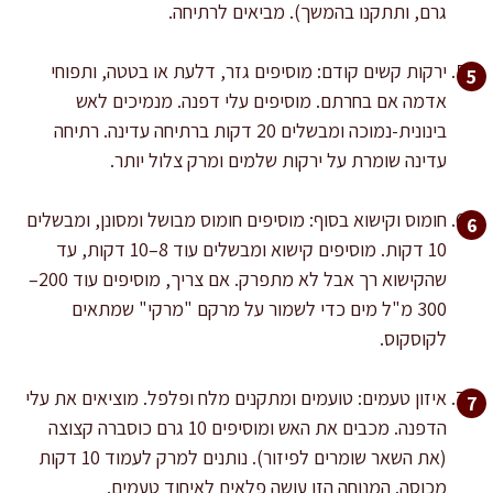
גרם, ותתקנו בהמשך). מביאים לרתיחה.
ירקות קשים קודם: מוסיפים גזר, דלעת או בטטה, ותפוחי
אדמה אם בחרתם. מוסיפים עלי דפנה. מנמיכים לאש
בינונית-נמוכה ומבשלים 20 דקות ברתיחה עדינה. רתיחה
עדינה שומרת על ירקות שלמים ומרק צלול יותר.
חומוס וקישוא בסוף: מוסיפים חומוס מבושל ומסונן, ומבשלים
10 דקות. מוסיפים קישוא ומבשלים עוד 8–10 דקות, עד
שהקישוא רך אבל לא מתפרק. אם צריך, מוסיפים עוד 200–
300 מ"ל מים כדי לשמור על מרקם "מרקי" שמתאים
לקוסקוס.
איזון טעמים: טועמים ומתקנים מלח ופלפל. מוציאים את עלי
הדפנה. מכבים את האש ומוסיפים 10 גרם כוסברה קצוצה
(את השאר שומרים לפיזור). נותנים למרק לעמוד 10 דקות
מכוסה. המנוחה הזו עושה פלאים לאיחוד טעמים.