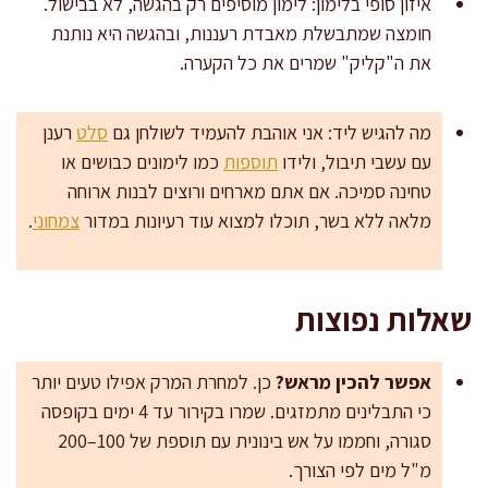
איזון סופי בלימון: לימון מוסיפים רק בהגשה, לא בבישול.
חומצה שמתבשלת מאבדת רעננות, ובהגשה היא נותנת
את ה"קליק" שמרים את כל הקערה.
מה להגיש ליד: אני אוהבת להעמיד לשולחן גם
סלט
רענן
עם עשבי תיבול, ולידו
תוספות
כמו לימונים כבושים או
טחינה סמיכה. אם אתם מארחים ורוצים לבנות ארוחה
מלאה ללא בשר, תוכלו למצוא עוד רעיונות במדור
צמחוני
.
שאלות נפוצות
אפשר להכין מראש?
כן. למחרת המרק אפילו טעים יותר
כי התבלינים מתמזגים. שמרו בקירור עד 4 ימים בקופסה
סגורה, וחממו על אש בינונית עם תוספת של 100–200
מ"ל מים לפי הצורך.