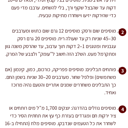
דקות עד שהבצל שקוף ורך, בלי להשחים. ערבבו מדי פעם
כדי שהירקות יזיעו וישחררו מתיקות טבעית.
מוסיפים שום ורסק: מוסיפים 12 גרם שום כתוש ומערבבים
30–45 שניות רק עד שעולה ריח. מוסיפים 20 גרם רסק
עגבניות ומטגנים 1–2 דקות תוך ערבוב, עד שהרסק משנה גוון
ומתקרמל מעט. השלב הזה חשוב ל"עומק" ולצבע של המרק.
פותחים תבלינים: מוסיפים פפריקה, כורכום, כמון, קינמון (אם
משתמשים) ופלפל שחור. מערבבים 20–30 שניות בשמן החם.
כך התבלינים משחררים שמנים אתריים והטעם נהיה מרוכז
ואחיד.
מוסיפים נוזלים בהדרגה: יוצקים 1,700 מ"ל מים רותחים או
ציר ירקות חם ומגרדים בעזרת כף עץ את תחתית הסיר כדי
לשחרר את כל הטעמים שנדבקו. מוסיפים מלח (התחילו ב-16