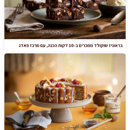
בראוניז שוקולד ממכרים ב-10 דקות הכנה, עם מרכז פאדג