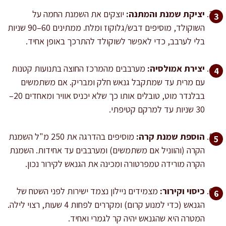
יציקת שמנת והמתנה:
יוצקים את השמנת החמה על
השוקולד, מוסיפים דבש/גלוקוז ומלח. ממתינים 60–90 שניות
בלי לערבב, כדי לאפשר לשוקולד להתרכך באופן אחיד.
יצירת אמולסיה:
מערבבים מהמרכז החוצה בתנועות קטנות
עם מרית עד שמתקבל גנאש חלק ומבריק. אם משתמשים
בבלנדר מוט, טובלים אותו כך שלא יכניס אוויר ומאחדים 20–
30 שניות עד למרקם קטיפתי.
הוספת שמנת קרה:
מוסיפים בהדרגה את 250 מ"ל השמנת
הקרה (והווניל אם משתמשים) ומערבבים עד אחידות. השמנת
הקרה מורידה טמפרטורה ומכינה את הגנאש לקירור נכון.
כיסוי וקירור:
מצמידים ניילון נצמד ישירות לפני השטח של
הגנאש (כדי למנוע קרום) ומקררים לפחות 4 שעות, רצוי לילה.
המטרה היא שהגנאש יהיה קר לגמרי ואחיד.