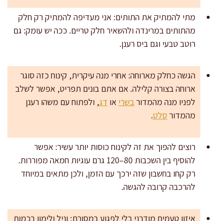
מתי להמתיק את התותים: אני מעדיפה להמתיק רק חלק
מהתותים במרינדה ולהשאיר חלק טריים. ככה יש עומק: גם
רוטב טבעי וגם ביס רענן.
הגשה כחלק מארוחה: אחרי מנה עיקרית, קינוח כזה סוגר
ארוחה בצורה קלילה. אם אתם בונים תפריט, אפשר לשלב
לפניו מנה מהמדור
בשרי
או
דג
, ולפתוח עם משהו רענן
מהמדור
סלט
.
רוצים להפוך את זה לקינוח כוסות יותר עשיר: אפשר
להוסיף בין השכבות 80–120 גרם עוגיות חמאה מפוררות.
רק קחו בחשבון שזה ירכך עם הזמן, ולכן מתאים במיוחד
להרכבה קרובה להגשה.
איזון טעמים מודרני בלי לפגוע במסורת: וניל ולימון בכמות