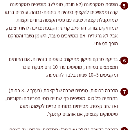
הוספת מסקרפונה (לא חובה, מומלץ): מוסיפים מסקרפונה
קרה וממשיכים להקציף במהירות בינונית-גבוהה. עוצרים ברגע
שמתקבלת קצפת יציבה עם פסי הקצפה ברורים וקצוות
שמחזיקים צורה. זהו שלב קריטי: הקצפת צריכה להיות יציבה,
אבל לא גרגירית. אם ממשיכים מעבר, השומן נשבר והמרקם
הופך חמאתי.
בדיקת מרקם ותיקון מתיקות: טועמים בזהירות. אם התותים
חמצמצים במיוחד, מוסיפים עוד 10 גרם אבקת סוכר
ומקציפים 5–10 שניות בלבד להטמעה.
הרכבה בכוסות: מניחים שכבה של קצפת (בערך 2–3 כפות)
בתחתית כל כוס. מוסיפים כף-שתיים ממי המרינדה והקוביות,
ואז שוב קצפת. מסיימים בתותים טריים לקישוט ומעט
פיסטוקים קצוצים, אם אוהבים קראנץ׳.
הרכבה בקערה גדולה (אופציה): מסדרים שכבות של קצפת