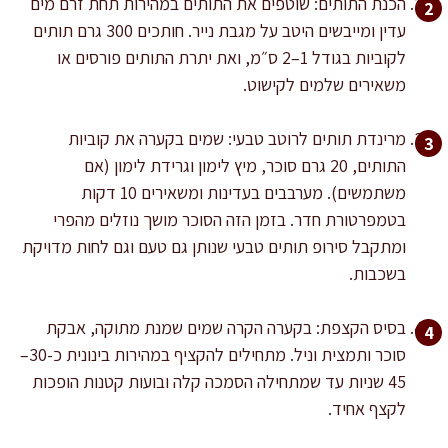
הכנת התותים: שוטפים את התותים במהירות תחת זרם מים
עדין ומייבשים היטב על מגבת נייר. חותכים 300 גרם תותים
לקוביות בגודל 1–2 ס״מ, ואת יתרת התותים פורסים או
משאירים שלמים לקישוט.
מרינדת תותים לרוטב טבעי: שמים בקערה את קוביות
התותים, 20 גרם סוכר, מיץ לימון וגרידת לימון (אם
משתמשים). מערבבים בעדינות ומשאירים 10 דקות
בטמפרטורת חדר. בזמן הזה הסוכר מושך נוזלים מהפרי
ומתקבל סירופ תותים טבעי שנותן גם טעם וגם לחות מדויקת
בשכבות.
בסיס הקצפת: בקערה הקרה שמים שמנת מתוקה, אבקת
סוכר ותמצית וניל. מתחילים להקציף במהירות בינונית כ-30–
45 שניות עד שמתחילה הסמכה קלה ובועות קטנות הופכות
לקצף אחיד.