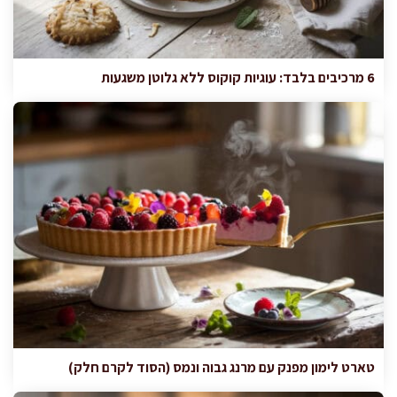
6 מרכיבים בלבד: עוגיות קוקוס ללא גלוטן משגעות
טארט לימון מפנק עם מרנג גבוה ונמס (הסוד לקרם חלק)