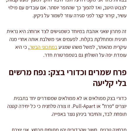
לצבוט היטב, ואז להפוך כך שהתפר יוסתר. אם עובדים עם מילוי
עשיר, קירור קצר לפני סגירה עוזר לשמור על ניקיון.
זה פתרון שאני אוהבת במיוחד כשמגישים לצד ארוחה: היא נראית
חגיגית ומתחלקת בקלות. לפעמים אני משלבת אותה אחרי מנה
עיקרית מהאתר, למשל משהו שמגיע
במתכוני הבשר
, כי היא
עומדת יפה על השולחן גם בטמפרטורת חדר.
פרח שמרים וכדורי בצק: נפח מרשים
בלי קליעה
כדורי בצק ממולאים או לא ממולאים שמסודרים יחד בתבנית
יוצרים “פרח” או Pull-Apart. זו צורה סלחנית כי כל יחידה קטנה
תופחת לבד, והחיבור ביניהן נוצר באפייה.
מבחינה טכנית, חשוב שהכדורים יהיו מתוחים מבחוץ. אני יוצרת