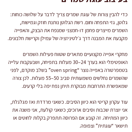
כדי להבין צורות של עוגת שמרים צריך לדבר על שלושה כוחות:
גלוטן, גזי התפחה וחום. רשת הגלוטן נותנת חוזק וגמישות,
השמרים מייצרים פחמן דו-חמצני שמנפח את הבצק, והאפייה
מקבעת את המבנה דרך ג׳לטיניזציה של עמילן וקרישת חלבונים.
מחקרי אפייה מקצועיים מתארים שטווח פעילות השמרים
האופטימלי הוא בערך 24–30 מעלות בתפיחה, ושבעקבות עלייה
בטמפרטורה באפייה נוצר “oven spring” בשלב מוקדם, לפני
שהשמרים נחלשים משמעותית סביב 50–55 מעלות. לכן צורה
שמאפשרת התרחבות מבוקרת תיתן נפח יפה בלי קרעים.
עוד עקרון קריטי הוא כיוון הסיבים. כשאני מרדדת ואז מגלגלת,
אני יוצרת שכבות וסיבים ארוכים; כשאני קולעת, אני משנה את
כיוון המתיחה. זה קובע אם הפרוסה תתפרק בקלות לחוטים או
תישאר “עוגתית” וצפופה.