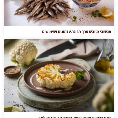
אנשובי מיובש ערך תזונתי: נתונים ושימושים
האם כרובית עושה גזים? הסבר תזונתי וקולינרי