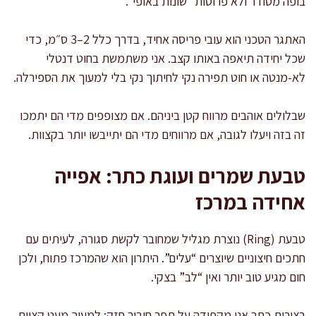
בופה מסודר ולא פרוסות “שונות באופי”.
האתגר הטכני הוא עובי פריסה אחיד, בדרך כלל 2–3 ס״מ, כדי
שכל יחידה תיאפה באותו קצב. אני משתמשת בחוט דנטלי
לא-מנטה או חוט תפירה נקי לחיתוך נקי בלי למעוך את הספירלה.
שבלולים אוהבים מרווח קטן ביניהם. אם מצופפים מדי הם יתמכו
זה בזה ויעלו לגובה, אם מרווחים מדי הם יתייבשו יותר בקצוות.
טבעת שמרים ועוגת כתר: אפייה
אחידה במרכז
טבעת (Ring) נוצרת מגליל שמחובר לקשת סגורה, לעיתים עם
חתכים חיצוניים שיוצרים “עלים”. היתרון הוא שהמרכז פתוח, ולכן
חום מגיע טוב יותר ואין “לב” בצקי.
בצורות כתר אני מקפידה על תפר חיבור חזק: למעוך מעט קצוות,