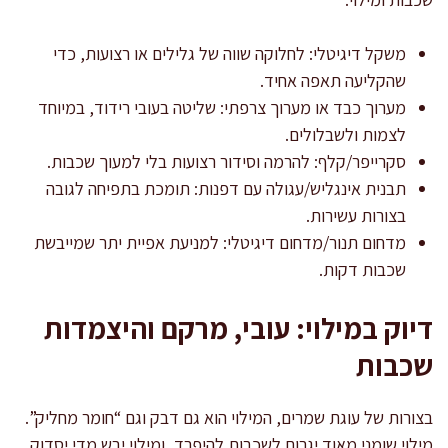
משקל דיגיטלי: לחלוקה שווה של גלילים או רצועות, כדי
שהקליעה תאפה אחיד.
מערוך כבד או מערוך צרפתי: שליטה בעובי רידוד, במיוחד
לצמות ולשבלולים.
סקרייפר/קלף: להרמה וסידור רצועות בלי למעוך שכבות.
תבנית אינגליש/עגולה עם דפנות: תומכת בתפיחה לגובה
בצורות עשירות.
מדחום תנור/מדחום דיגיטלי: למניעת אפיית יתר שמייבשת
שכבות דקות.
דיוק במילוי: עובי, מרקם והיצמדות
שכבות
בצורות של עוגת שמרים, המילוי הוא גם דבק וגם “חומר מחליק”.
מילוי שומני מאוד יגרום לשכבות להיפרד, ומילוי יבש מדי יסדוק