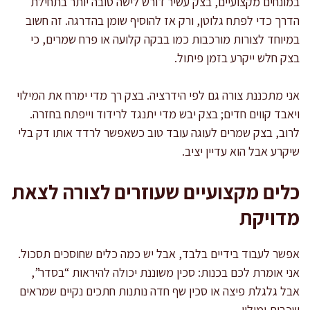
במונחים מקצועיים, בצק עשיר דורש לישה טובה יותר בתחילת
הדרך כדי לפתח גלוטן, ורק אז להוסיף שומן בהדרגה. זה חשוב
במיוחד לצורות מורכבות כמו בבקה קלועה או פרח שמרים, כי
בצק חלש ייקרע בזמן פיתול.
אני מתכננת צורה גם לפי הידרציה. בצק רך מדי ימרח את המילוי
ויאבד קווים חדים; בצק יבש מדי יתנגד לרידוד וייפתח בחזרה.
לרוב, בצק שמרים לעוגה עובד טוב כשאפשר לרדד אותו דק בלי
שיקרע אבל הוא עדיין יציב.
כלים מקצועיים שעוזרים לצורה לצאת
מדויקת
אפשר לעבוד בידיים בלבד, אבל יש כמה כלים שחוסכים תסכול.
אני אומרת לכם בכנות: סכין משוננת יכולה להיראות “בסדר”,
אבל גלגלת פיצה או סכין שף חדה נותנות חתכים נקיים שמראים
שכבות ומילוי.