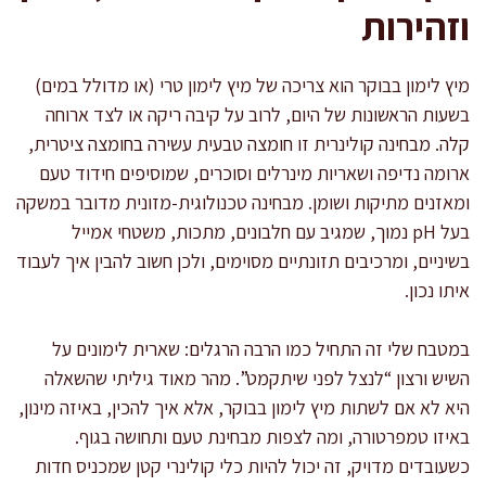
וזהירות
מיץ לימון בבוקר הוא צריכה של מיץ לימון טרי (או מדולל במים)
בשעות הראשונות של היום, לרוב על קיבה ריקה או לצד ארוחה
קלה. מבחינה קולינרית זו חומצה טבעית עשירה בחומצה ציטרית,
ארומה נדיפה ושאריות מינרלים וסוכרים, שמוסיפים חידוד טעם
ומאזנים מתיקות ושומן. מבחינה טכנולוגית-מזונית מדובר במשקה
בעל pH נמוך, שמגיב עם חלבונים, מתכות, משטחי אמייל
בשיניים, ומרכיבים תזונתיים מסוימים, ולכן חשוב להבין איך לעבוד
איתו נכון.
במטבח שלי זה התחיל כמו הרבה הרגלים: שארית לימונים על
השיש ורצון “לנצל לפני שיתקמט”. מהר מאוד גיליתי שהשאלה
היא לא אם לשתות מיץ לימון בבוקר, אלא איך להכין, באיזה מינון,
באיזו טמפרטורה, ומה לצפות מבחינת טעם ותחושה בגוף.
כשעובדים מדויק, זה יכול להיות כלי קולינרי קטן שמכניס חדות