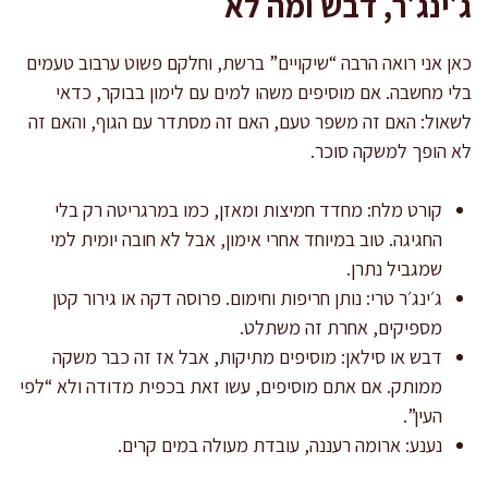
ג׳ינג׳ר, דבש ומה לא
כאן אני רואה הרבה “שיקויים” ברשת, וחלקם פשוט ערבוב טעמים
בלי מחשבה. אם מוסיפים משהו למים עם לימון בבוקר, כדאי
לשאול: האם זה משפר טעם, האם זה מסתדר עם הגוף, והאם זה
לא הופך למשקה סוכר.
קורט מלח: מחדד חמיצות ומאזן, כמו במרגריטה רק בלי
החגיגה. טוב במיוחד אחרי אימון, אבל לא חובה יומית למי
שמגביל נתרן.
ג׳ינג׳ר טרי: נותן חריפות וחימום. פרוסה דקה או גירור קטן
מספיקים, אחרת זה משתלט.
דבש או סילאן: מוסיפים מתיקות, אבל אז זה כבר משקה
ממותק. אם אתם מוסיפים, עשו זאת בכפית מדודה ולא “לפי
העין”.
נענע: ארומה רעננה, עובדת מעולה במים קרים.