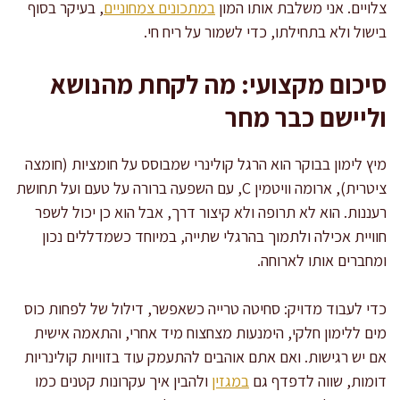
צלויים. אני משלבת אותו המון
במתכונים צמחוניים
, בעיקר בסוף
בישול ולא בתחילתו, כדי לשמור על ריח חי.
סיכום מקצועי: מה לקחת מהנושא
וליישם כבר מחר
מיץ לימון בבוקר הוא הרגל קולינרי שמבוסס על חומציות (חומצה
ציטרית), ארומה וויטמין C, עם השפעה ברורה על טעם ועל תחושת
רעננות. הוא לא תרופה ולא קיצור דרך, אבל הוא כן יכול לשפר
חוויית אכילה ולתמוך בהרגלי שתייה, במיוחד כשמדללים נכון
ומחברים אותו לארוחה.
כדי לעבוד מדויק: סחיטה טרייה כשאפשר, דילול של לפחות כוס
מים ללימון חלקי, הימנעות מצחצוח מיד אחרי, והתאמה אישית
אם יש רגישות. ואם אתם אוהבים להתעמק עוד בזוויות קולינריות
דומות, שווה לדפדף גם
במגזין
ולהבין איך עקרונות קטנים כמו