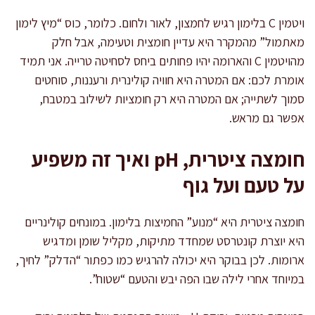
ויטמין C בלימון רגיש לחמצון, לאור ולחום. כלומר, כוס “מיץ לימון
מאתמול” מהמקרר היא עדיין חומצית וטעימה, אבל חלק
מהויטמין C והארומה יהיו פחותים ביחס לסחיטה טרייה. אני תמיד
אומרת לכם: אם המטרה היא חוויה קולינרית ורעננות, סוחטים
סמוך לשתייה; אם המטרה היא רק חומציות לשילוב במטבח,
אפשר גם מראש.
חומצה ציטרית, pH ואיך זה משפיע
על טעם ועל גוף
חומצה ציטרית היא “מנוע” החמיצות בלימון. במונחים קולינריים
היא יוצרת קונטרסט שמחדד מתיקות, מקליל שומן ומדגיש
ארומות. לכן בבוקר היא יכולה להרגיש כמו כפתור “הדלק” לחיך,
במיוחד אחרי לילה שבו הפה יבש והטעם “שטוח”.