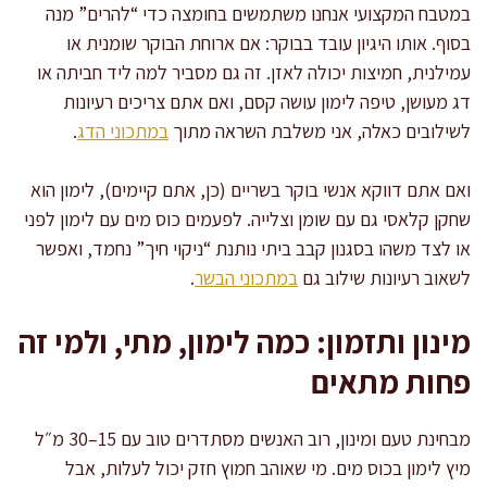
במטבח המקצועי אנחנו משתמשים בחומצה כדי “להרים” מנה
בסוף. אותו היגיון עובד בבוקר: אם ארוחת הבוקר שומנית או
עמילנית, חמיצות יכולה לאזן. זה גם מסביר למה ליד חביתה או
דג מעושן, טיפה לימון עושה קסם, ואם אתם צריכים רעיונות
לשילובים כאלה, אני משלבת השראה מתוך
במתכוני הדג
.
ואם אתם דווקא אנשי בוקר בשריים (כן, אתם קיימים), לימון הוא
שחקן קלאסי גם עם שומן וצלייה. לפעמים כוס מים עם לימון לפני
או לצד משהו בסגנון קבב ביתי נותנת “ניקוי חיך” נחמד, ואפשר
לשאוב רעיונות שילוב גם
במתכוני הבשר
.
מינון ותזמון: כמה לימון, מתי, ולמי זה
פחות מתאים
מבחינת טעם ומינון, רוב האנשים מסתדרים טוב עם 15–30 מ״ל
מיץ לימון בכוס מים. מי שאוהב חמוץ חזק יכול לעלות, אבל