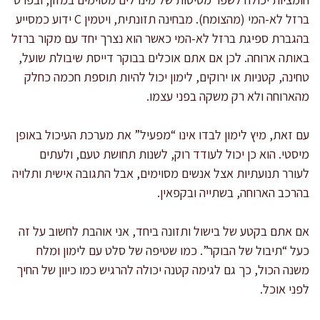
ברזל לא-המי (מהצומח). מבחינה תזונתית, ויטמין C ידוע כמסייע
בהגברת ספיגת ברזל לא-המי כאשר הוא נצרך יחד עם מקור ברזל
באותה ארוחה. לכן אם אתם אוכלים בבוקר דייסת שיבולת שועל,
טחינה, קטניות או ירוקים, לימון יכול להיות תוספת חכמה כחלק
מהארוחה ולא רק משקה בפני עצמו.
עם זאת, מיץ לימון לבדו אינו “מפעיל” את מערכת העיכול באופן
מיסטי. הוא כן יכול לעודד רוק, לשנות תחושת טעם, ולעתים
לעורר תנועתיות אצל אנשים מסוימים, אבל התגובה אישית ותלויה
בהרכב הארוחה, בשתייה ובקפאין.
אם אתם בקטע של בישול ותזונה ביחד, אני אוהבת לחשוב על זה
כעל “תיבול של הבוקר”. כמו שטיפה של סלט עם לימון ומלח
משנה הכול, כך גם לגימה קטנה יכולה להרגיש כמו כיוון של החיך
לפני אוכל.