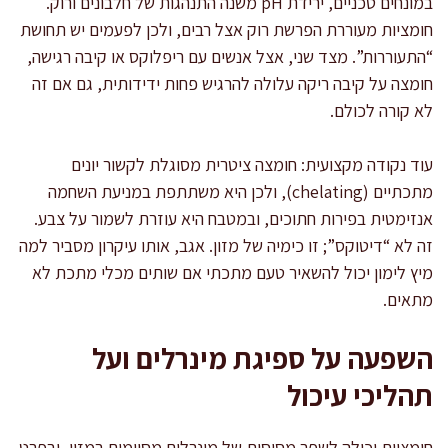
במונחים טכניים, ירידת pH משנה התנהגות של חלבונים ורוק.
חומציות מעוררת הפרשת רוק אצל רבים, ולכן לפעמים יש תחושת
“התעוררות”. מצד שני, אצל אנשים עם ריפלוקס או קיבה רגישה,
חומצה על קיבה ריקה עלולה להרגיש פחות ידידותית, גם אם זה
לא קורה לכולם.
עוד נקודה מקצועית: חומצה ציטרית מסוגלת לקשור יונים
מתכתיים (chelating), ולכן היא משתתפת במניעת השחמה
אנזימטית בפירות חתוכים, ובמטבח היא עוזרת לשמור על צבע.
זה לא “דיטוקס”; זו כימיה של מזון. אגב, אותו עיקרון מסביר למה
מיץ לימון יכול להשאיר טעם מתכתי אם שותים מכלי מתכת לא
מתאים.
השפעה על ספיגת מינרלים ועל
תהליכי עיכול
חומציות יכולה לשפר מסיסות של מינרלים מסוימים במזון, ובפרט