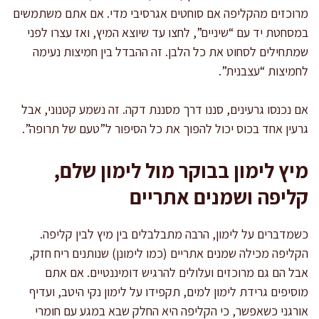
מרוכזים מהקליפה אם סוחטים אגרסיבי מדי. אם אתם משתמשים
במסחטת יד עם “שיניים”, לחצו עד שיוצא המיץ, ואז עצרו לפני
שמתחילים לסחוט את כל הלבן. זה ההבדל בין חמיצות נעימה
לחמיצות “עצבנית”.
אם נכנסו גרעינים, סננו דרך מסננת דקה. זה נשמע קטנוני, אבל
גרעין אחד בכוס יכול להפוך את כל הסיפור ל”טעם של תרופה”.
מיץ לימון בבוקר מול לימון שלם,
קליפה ושמנים אתריים
כשמדברים על לימון, הרבה מתבלבלים בין מיץ לבין קליפה.
הקליפה מכילה שמנים אתריים (כמו לימונן) שנותנים ריח חזק,
אבל הם גם מרוכזים ועלולים להרגיש דומיננטיים. אם אתם
מוסיפים גרידת לימון למים, תקפידו על לימון נקי היטב, ועדיף
אורגני כשאפשר, כי הקליפה היא החלק שבא במגע עם חומרי