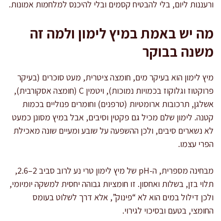
ורעננות ליום, בלי להבטיח קסמים ובלי להיכנס למלחמות אמונות.
מה יש באמת במיץ לימון ולמה זה
משנה בבוקר
מיץ לימון הוא בעיקר מים, חומצה ציטרית, מעט סוכרים (בעיקר
פרוקטוז וגלוקוז בכמויות נמוכות), ויטמין C (חומצה אסקורבית),
אשלגן, תרכובות ארומטיות (טרפנים) וחומרים פנוליים בכמות
קטנה. לימון שלם מכיל גם פקטין וסיבים, אבל במיץ מסונן כמעט
לא נשארים סיבים, ולכן ההשפעה על שובע ומעיים שונה מאכילת
הפרי עצמו.
מבחינה מספרית, ה-pH של מיץ לימון טרי נע לרוב סביב 2–2.6,
תלוי בזן, בשלות ואחסון. זו חומציות גבוהה יחסית למשקה יומיומי,
ולכן דילול במים הוא לא “פינוק”, אלא דרך לשלוט בעומס
החומצי, בטעם ובסיכוי לגירוי.