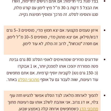
בצל סגול בלי חריפות: אם אתם רגישים לחריפות, השרו
את הבצל 5 דקות ב-30 מ"ל מיץ לימון עם קורט מלח,
סננו והוסיפו לסלט. זה מרכך ומוסיף חמיצות נקייה.
איזון טעמים מקצועי: אם יצא חמוץ מדי, מוסיפים 3–5 גרם
דבש/סילאן. אם יצא מתוק מדי, מוסיפים 5–10 מ"ל לימון.
אם חסרה “נוכחות”, לרוב זה מלח, לא עוד לימון.
שדרוגים מהירים שמתאימים לאופי הסלט: 80 גרם גבינת
פטה מפוררת יהפכו אותו למפנק יותר, או 1 אבוקדו
(כ-150 גרם נטו) לקוביות יוסיף קרמיות. אם אתם מחפשים
עוד רעיונות, שווה לעבור גם על אוסף
מתכוני הסלט
באתר.
להפוך לארוחה מלאה: לצד הסלט אפשר להגיש חזה עוף
צלוי, או דג צרוב. אני אוהבת לשלב אותו עם רעיונות מתוך
מתכוני הדג
כשמחפשים ארוחה קלה באמצע שבוע.