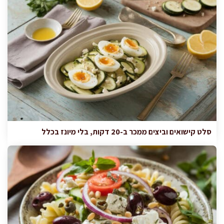
סלט קישואים וביצים ממכר ב-20 דקות, בלי מיונז בכלל