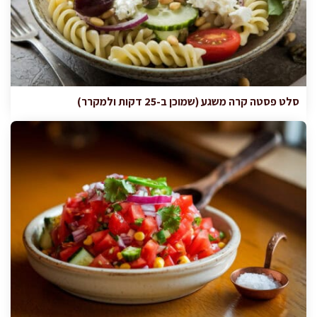
סלט פסטה קרה משגע (שמוכן ב-25 דקות ולמקרר)