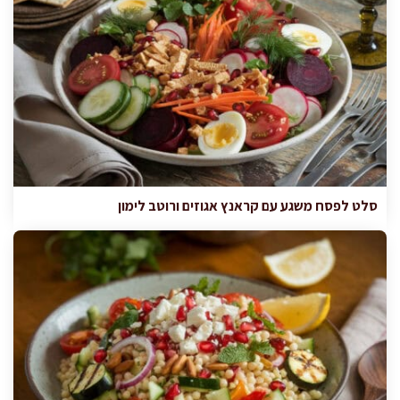
סלט לפסח משגע עם קראנץ אגוזים ורוטב לימון