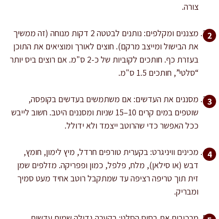
צורה.
מצננים ומקלפים: נותנים לבטטה 2 דקות מנוחה (זה ממשיך
את הבישול ומייצב מרקם). חוצים לאורך ומוציאים את התוכן
בעזרת כף. חותכים לקוביות של כ-2 ס"מ. אם רוצים ביס יותר
“סלטי”, חותכים 1.5 ס"מ.
מסננים את העדשים: אם משתמשים בעדשים בקופסה,
שוטפים במים קרים 10–15 שניות ומסננים היטב. חשוב לייבש
ככל האפשר כדי שהרוטב ייצמד ולא ידולל.
מכינים וויניגרט: בקערית טורפים חרדל, מיץ לימון, חומץ,
דבש (או סילאן), מלח, פלפל, כמון ופפריקה. מזלפים שמן
זית תוך טריפה רציפה עד שמתקבל רוטב אחיד מעט סמיך
ומבריק.
מרכיבים את בסיס הסלט: בקערה גדולה שמים עדשים,