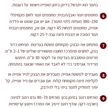
בתנור הוא יתבשל בדיוק בזמן האפייה וישמור על רעננות.
מחממים תנור ואבן/תבנית: מחממים תנור לחום מקסימלי
250–300 מעלות (לפי התנור). אם יש אבן שמוט או פלדת
אפייה, מחממים לפחות 45 דקות. אם אין, מחממים תבנית
תנור הפוכה או תבנית פיצה עבה ל-25 דקות.
פותחים את הבצק: מקמחים משטח בעדינות. מניחים כדור
בצק, לוחצים מהמרכז החוצה ומשאירים שוליים של 1–2 ס"מ.
מרימים ומסובבים בעדינות עד לקוטר 30 ס"מ. הימנעו
מרידוד אגרסיבי כדי לא לאבד את האוויר שנאגר בהתפחה.
מעבירים למשטח אפייה: מעבירים את הבצק לנייר אפייה או
לקליפת פיצה מקומחת קלות. אם עובדים עם נייר אפייה, קל
יותר להחליק לתנור ביתי בלי להידבק.
מורחים רוטב במינון נכון: מורחים 70–90 גרם רוטב לפיצה
בשכבה דקה. עודף רוטב ירטיב את המרכז וימנע קריספיות.