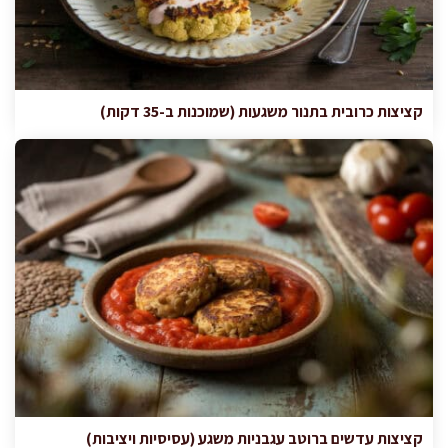
קציצות כרובית בתנור משגעות (שמוכנות ב-35 דקות)
קציצות עדשים ברוטב עגבניות משגע (עסיסיות ויציבות)