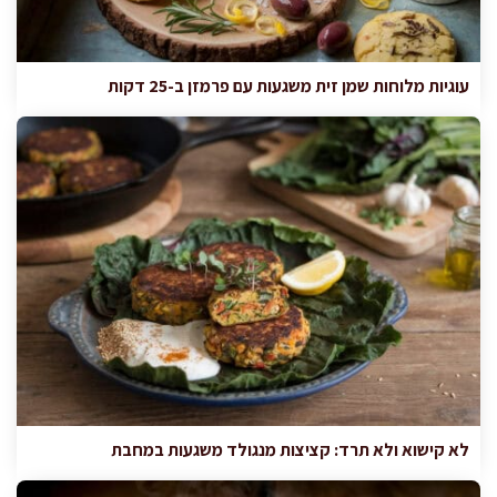
עוגיות מלוחות שמן זית משגעות עם פרמזן ב-25 דקות
לא קישוא ולא תרד: קציצות מנגולד משגעות במחבת