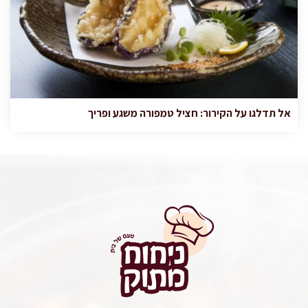
אל תדלגו על הקירור: חציל טמפורה משגע ופריך