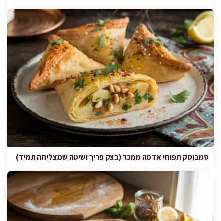
סמבוסק תפוחי אדמה ממכר (בצק פריך ושיטה שמצליחה תמיד)