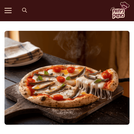
דלג
תוכן