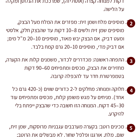
דקות למנוחה קצרה (אוטוליזה), שמרככת את הגלוטן ומקלה
על הלישה.
מוסיפים מלח ושמן זית: מפזרים את המלח מעל הבצק,
מוסיפים שמן זית ולשים 8–10 דקות עד שהבצק חלק, אלסטי
ומעט דביק. אם הבצק יבש מאוד, מוסיפים 10–20 מ"ל מים;
אם דביק מדי, מוסיפים 10–20 גרם קמח בלבד.
התפחה ראשונה: מכדררים לכדור, משמנים קלות את הקערה,
מחזירים את הבצק, מכסים ומתפיחים 60–90 דקות
בטמפרטורת חדר עד להכפלה קרובה.
חלוקה ומנוחה: מחלקים ל-2 כדורים שווים (כ-420 גרם כל
אחד). מניחים על מגש משומן קלות, מכסים ומתפיחים עוד
30–45 דקות. המנוחה הזו חשובה כדי שהבצק ייפתח בלי
להיקרע.
מכינים רוטב: בקערה מערבבים עגבניות מרוסקות, שמן זית,
שום, מלח, אורגנו ופלפל שחור. לא מבשלים את הרוטב;