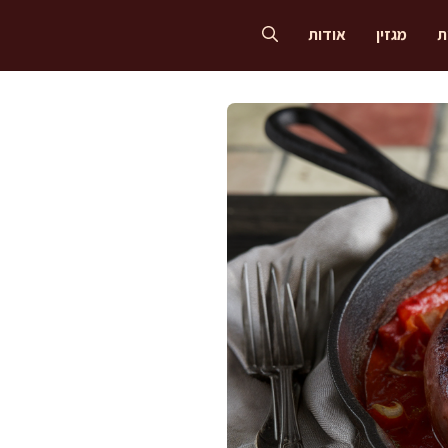
ת
מגזין
אודות