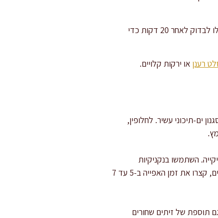
המשיכו לאפות כ-20-25 דקות נוספות או עד שהצוריסוס שחומות היטב והרוטב מתקרמל קלות. התחילו לבדוק לאחר 20 דקות כדי
לט רענן
או ירקות קלויים.
 ים-תיכוני עשיר. לחלופין,
ץ.
קייה. השתמשו בנקניקיות
איכותיות עם אחוז שומן של לפחות 20% להבטחת עסיסיות ולמניעת ייבוש. אם תשתמשו בצוריסוס מבושלים, קצרו את זמן האפייה ב-5 עד 7
גם תוספת של זיתים שחורים