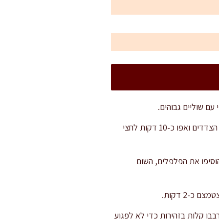
הניחו את נקניקיות הצוריסוס בתבנית עם כף אחת של שמן זית. עסו אותן מעט כדי שיתכסו בשמן מכל הצדדים ואפו כ-10 דקות לחצי
ו את הבצל במשך 4 דקות עד לריכוך קל. הוסיפו את הפלפלים, השום
כ-2 דקות.
בבו קלות בזהירות כדי לא לפגוע