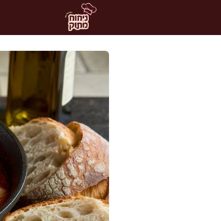
דלג
תוכן