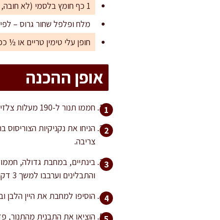
1 כף חומץ בלסמי (לא חובה, אבל מוסיף עומק ומתקתקות)
מלח ופלפל שחור גרוס – לפי
חופן עלי טימין טריים או ½ כפ
אופן ההכנה
חממו תנור ל-190 מעלות צלזיוס (חום עליון-תחתון, ללא טורבו). הכינו תבנית אפייה גדולה ורחבה, רצוי עם שוליים גבוהים.
צריבה.
והתבלינים וערבבו למשך 3 דקות נוספות.
הוסיפו למחבת את היין הלבן ובל
הוציאו את התבנית מהתנור, פז