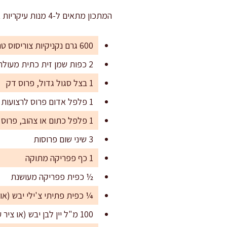
המתכון מתאים ל-4 מנות עיקריות או ל-6-8 מנות קטנות יותר להגשה באירוח.
600 גרם נקניקיות צוריסוס טריות או מבושלות למחצה (עדיף תוצרת קצב איכותי)
2 כפות שמן זית כתית מעולה
1 בצל סגול גדול, פרוס דק
1 פלפל אדום פרוס לרצועות דקות
1 פלפל כתום או צהוב, פרוס
3 שיני שום פרוסות
1 כף פפריקה מתוקה
½ כפית פפריקה מעושנת
¼ כפית פתיתי צ'ילי יבש (אופ
100 מ"ל יין לבן יבש (או ציר עוף/ציר ירקות)