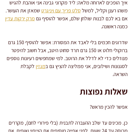
איך הופכים לארוחה מלאה: ליד מקרוני גבינה אני אוהבת להגיש
משהו רענן וקליל, למשל
סלט פריך עם ויניגרט
שמאזן את העושר.
אם בא לכם לבנות שולחן שלם, אפשר להוסיף גם
מרק ירקות עדין
כמנה ראשונה.
שדרוגים חכמים בלי לאבד את המסורת: אפשר להוסיף 150 גרם
ברוקולי חלוט או 150 גרם תרד סחוט היטב, אבל חשוב להיפטר
מנוזלים כדי לא לדלל את הרוטב. למי שמחפשים רעיונות נוספים
לסגנונות ושילובים, אני ממליצה להציץ גם ב
מגזין
לקבלת
השראה.
שאלות נפוצות
אפשר להכין מראש?
כן. מכינים עד שלב ההעברה לתבנית (בלי פירורי לחם), מקררים
מכוסה עד 24 שעות. לפני אפייה מוסיפים את הציפוי ואופים. אם