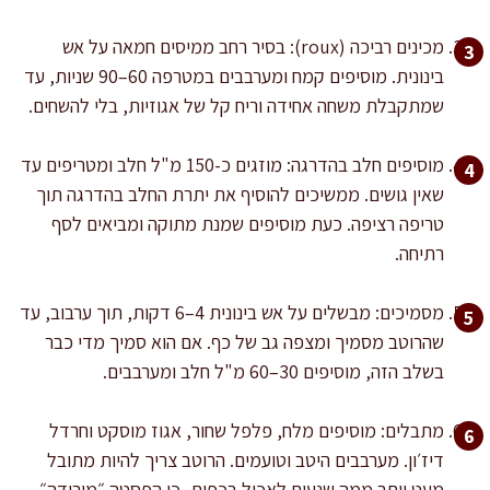
מכינים רביכה (roux): בסיר רחב ממיסים חמאה על אש
בינונית. מוסיפים קמח ומערבבים במטרפה 60–90 שניות, עד
שמתקבלת משחה אחידה וריח קל של אגוזיות, בלי להשחים.
מוסיפים חלב בהדרגה: מוזגים כ-150 מ"ל חלב ומטריפים עד
שאין גושים. ממשיכים להוסיף את יתרת החלב בהדרגה תוך
טריפה רציפה. כעת מוסיפים שמנת מתוקה ומביאים לסף
רתיחה.
מסמיכים: מבשלים על אש בינונית 4–6 דקות, תוך ערבוב, עד
שהרוטב מסמיך ומצפה גב של כף. אם הוא סמיך מדי כבר
בשלב הזה, מוסיפים 30–60 מ"ל חלב ומערבבים.
מתבלים: מוסיפים מלח, פלפל שחור, אגוז מוסקט וחרדל
דיז׳ון. מערבבים היטב וטועמים. הרוטב צריך להיות מתובל
מעט יותר ממה שנעים לאכול בכפית, כי הפסטה ״מורידה״