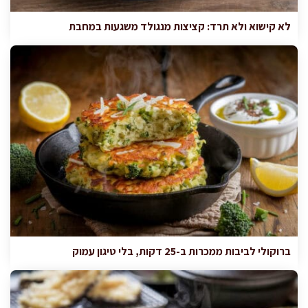
לא קישוא ולא תרד: קציצות מנגולד משגעות במחבת
ברוקולי לביבות ממכרות ב-25 דקות, בלי טיגון עמוק