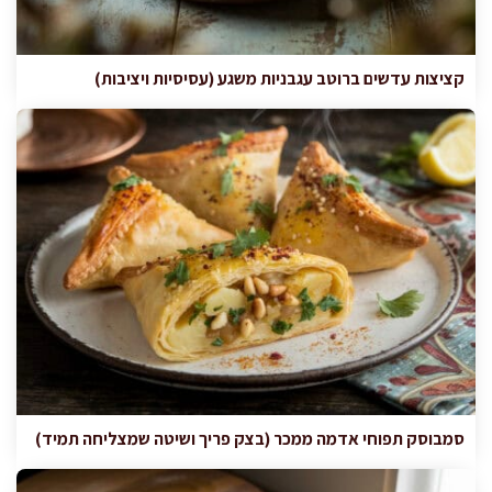
קציצות עדשים ברוטב עגבניות משגע (עסיסיות ויציבות)
סמבוסק תפוחי אדמה ממכר (בצק פריך ושיטה שמצליחה תמיד)