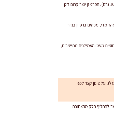
יוצקים לתבנית המשומנת ומשטחים בעזרת מרית לשכבה אחידה. מפזרים מעל את יתרת הפרמזן (כ-10 גרם). הפרמזן יוצר קרום דק
 מהר מדי, מכסים ברפיון בנייר
: החלבונים מתכווצים מעט והעמילנים מתייצבים,
ג ועל צינון קצר לפני
 אפשר להחליף חלק מהצהובה