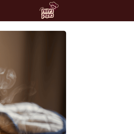
דלג
תוכן