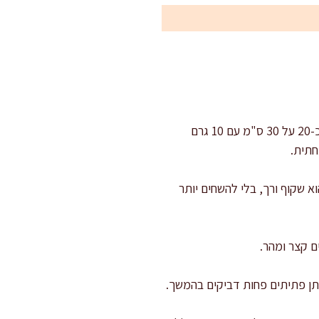
מחממים תנור ל-180 מעלות על חום עליון ותחתון. משמנים תבנית בקוטר 24 ס"מ או תבנית מלבנית כ-20 על 30 ס"מ עם 10 גרם
6–8 דקות על להבה בינונית עד שהוא שקוף ורך, בלי להשחים יותר