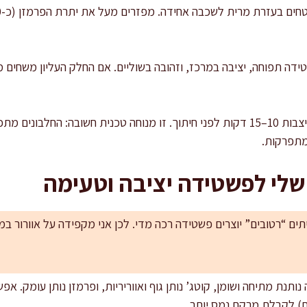
עד שהפשטידה תפוחה, יציבה במרכז, וזהובה בשוליים. אם החלק העליון משחים
מוציאים מהתנור ומניחים להתייצבות 10–15 דקות לפני חיתוך. זו מנוחה טכנית חשובה
מתפרקות.
שלי לפשטידה יציבה וטעימה
ים “רטובים” יוצרים פשטידה רכה מדי. לכן אני מקפידה על אוורור במזל
בה נותנת מתיחה ושומן, קוטג’ נותן גוף ואווריריות, ופרמזן נותן עומק.