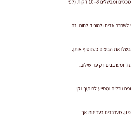
מוסיפים 700 מ"ל מים, 8 גרם מלח, פלפל שחור ופפריקה. מביאים לרתיחה, מנמיכים ללהבה נמוכה, מכסים ומבשלים 8–10 דקות (לפי
ת מזלג, כדי לשחרר אדים ולהוריד לחות. זה
ים עם 200 מ"ל שמנת לבישול עד תערובת אחידה. מוסיפים 250 גרם קוטג’ ומערבבים רק עד שילוב.
הוא סופח נוזלים ומסייע לחיתוך נקי
 120 גרם גבינה צהובה מגוררת ו-30 גרם מתוך הפרמזן. מערבבים בעדינות אך