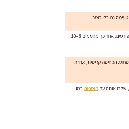
טעימה גם בלי רוטב.
לחתך נקי במיוחד: אם רוצים קוביות מושלמות לאירוח, מקררים את הפשטידה 30 דקות במקרר ואז פורסים. אחר כך מחממים 8–10
תרד קצוץ סחוט היטב, או 200 גרם קישוא מגורר וסחוט. הסחיטה קריטית, אחרת
, שלבו אותה עם
תוספות
כמו