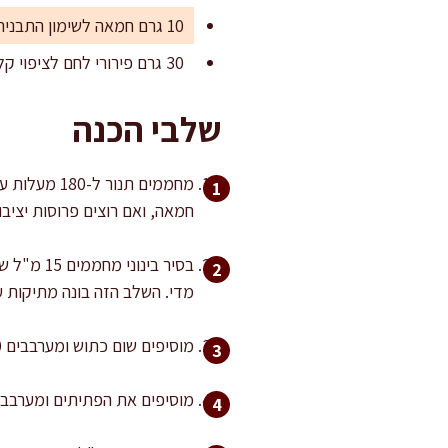
10 גרם חמאה לשימון התבנית
30 גרם פירורי לחם לציפוי קל (אופציונלי, אבל מומלץ)
שלבי הכנה
חמאה, ואם רוצים פרוסות יציבות במיוחד מפזרים גם 30 גרם פ
מדי. השלב הזה בונה מתיקות ע
מוסיפים שום כתוש ומערבבים 30 שניות בלבד, רק עד שעולה ריח. שום שנשרף נותן מרירות, לכן עובדים קצר ומהר.
מוסיפים את הפתיתים ומערבבים 1–2 דקות לציפוי בשמן ותבלינים. זה טוסטינג עדין שמעמיק טעם ונותן פתיתים פחות דביק