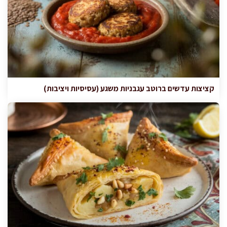
קציצות עדשים ברוטב עגבניות משגע (עסיסיות ויציבות)