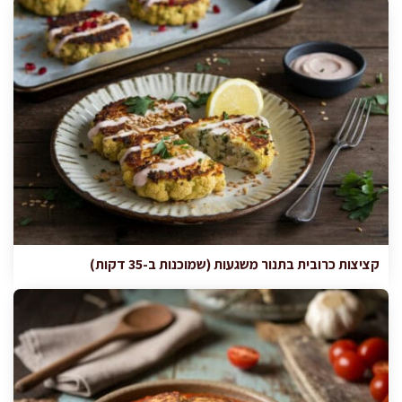
קציצות כרובית בתנור משגעות (שמוכנות ב-35 דקות)