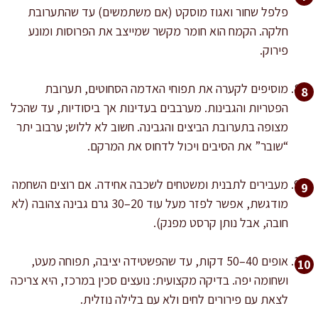
פלפל שחור ואגוז מוסקט (אם משתמשים) עד שהתערובת
חלקה. הקמח הוא חומר מקשר שמייצב את הפרוסות ומונע
פירוק.
מוסיפים לקערה את תפוחי האדמה הסחוטים, תערובת
הפטריות והגבינות. מערבבים בעדינות אך ביסודיות, עד שהכל
מצופה בתערובת הביצים והגבינה. חשוב לא ללוש; ערבוב יתר
“שובר” את הסיבים ויכול לדחוס את המרקם.
מעבירים לתבנית ומשטחים לשכבה אחידה. אם רוצים השחמה
מודגשת, אפשר לפזר מעל עוד 20–30 גרם גבינה צהובה (לא
חובה, אבל נותן קרסט מפנק).
אופים 40–50 דקות, עד שהפשטידה יציבה, תפוחה מעט,
ושחומה יפה. בדיקה מקצועית: נועצים סכין במרכז, היא צריכה
לצאת עם פירורים לחים ולא עם בלילה נוזלית.