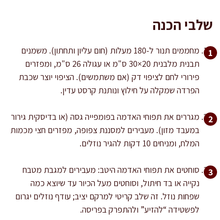
שלבי הכנה
מחממים תנור ל-180 מעלות (חום עליון ותחתון). משמנים
תבנית מלבנית 20×30 ס"מ או עגולה 26 ס"מ, ומפזרים
פירורי לחם לציפוי דק (אם משתמשים). הציפוי יוצר שכבת
הפרדה שמקלה על חילוץ ונותנת קרסט עדין.
מגררים את תפוחי האדמה בפומפייה גסה (או בדיסקית גירור
במעבד מזון). מעבירים למסננת צפופה, מפזרים חצי מכמות
המלח, ומניחים 10 דקות להגיר נוזלים.
סוחטים את תפוחי האדמה היטב: מעבירים למגבת מטבח
נקייה או בד חיתול, וסוחטים מעל הכיור עד שיוצא כמה
שפחות נוזל. זה שלב קריטי למרקם יציב; עודף נוזלים יגרום
לפשטידה “להזיע” ולהתפרק בפריסה.