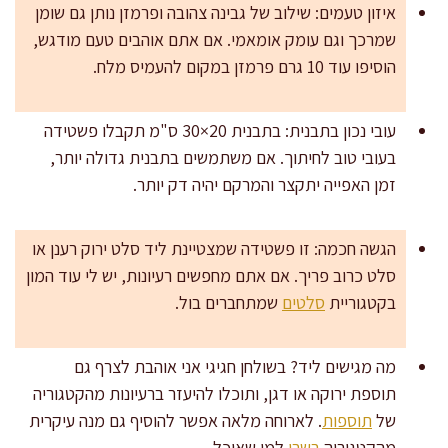
איזון טעמים: שילוב של גבינה צהובה ופרמזן נותן גם שומן
שמרכך וגם עומק אומאמי. אם אתם אוהבים טעם מודגש,
הוסיפו עוד 10 גרם פרמזן במקום להעמיס מלח.
עובי נכון בתבנית: בתבנית 20×30 ס"מ תקבלו פשטידה
בעובי טוב לחיתוך. אם משתמשים בתבנית גדולה יותר,
זמן האפייה יתקצר והמרקם יהיה דק יותר.
הגשה חכמה: זו פשטידה שמצטיינת ליד סלט ירוק רענן או
סלט כרוב פריך. אם אתם מחפשים רעיונות, יש לי עוד המון
בקטגוריית
סלטים
שמתחברים בול.
מה מגישים ליד? בשולחן חגיגי אני אוהבת לצרף גם
תוספת ירוקה או דגן, ותוכלו להיעזר ברעיונות מהקטגוריה
של
תוספות
. לארוחה מלאה אפשר להוסיף גם מנה עיקרית
מהקטגוריה
בשרי
למי שאוכל.