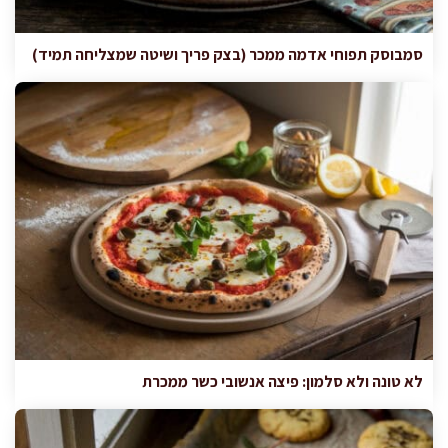
סמבוסק תפוחי אדמה ממכר (בצק פריך ושיטה שמצליחה תמיד)
לא טונה ולא סלמון: פיצה אנשובי כשר ממכרת