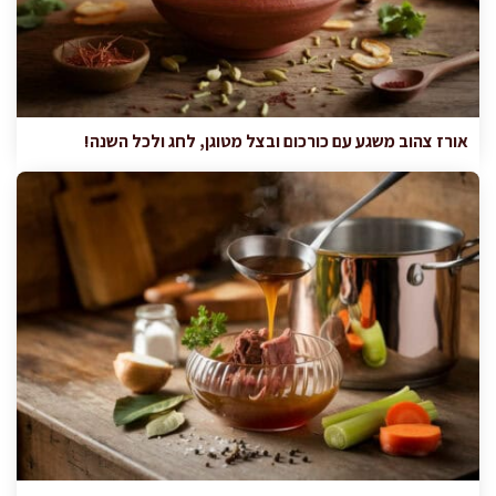
אורז צהוב משגע עם כורכום ובצל מטוגן, לחג ולכל השנה!