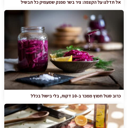
אל תדלגו על הקצפה: ציר בשר מפנק שמעמיק כל תבשיל
כרוב סגול חמוץ ממכר ב-10 דקות, בלי בישול בכלל