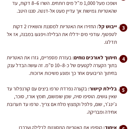
ושפכו מעל 1,000 מ"ל מים רותחים. השרו 6–8 דקות, עד
שהאטריות גמישות אך עדיין מעט אל-דנטה. סננו היטב.
ייבוש קל:
החזירו את האטריות למסננת והשאירו 2 דקות
לטפטוף. עודפי מים ידללו את הבלילה ויפגעו במבנה, אז אל
תדלגו.
חיתוך לאורכים נוחים:
בעזרת מספריים, גזרו את האטריות
בתוך הקערה לקטעים של כ-8–10 ס"מ. זה עושה הבדל ענק
בחיתוך הריבועים אחר כך ומונע משיכות ארוכות.
בלילת קישור:
בקערה נפרדת טרפו ביצים עם קורנפלור עד
שאין גושים. הוסיפו סויה, שמן שומשום, חומץ אורז, סוכר,
ג'ינג'ר, שום, פלפל וקמצוץ מלח אם צריך. טרפו עד תערובת
אחידה ומבריקה.
איחוד:
הוסיפו את האטריות המסוננות לבלילה וערבבו