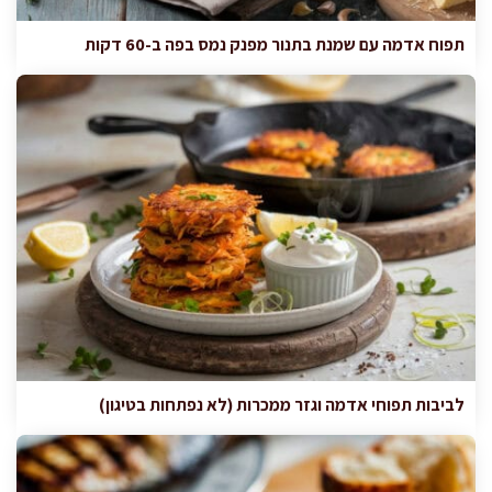
תפוח אדמה עם שמנת בתנור מפנק נמס בפה ב-60 דקות
לביבות תפוחי אדמה וגזר ממכרות (לא נפתחות בטיגון)