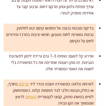
לא מערבבים יתר על המידה אחרי הוספת הקמח: ערבוב
עודף מפתח גלוטן ונותן מרקם דחוס. ערבוב קצר עד
אחידות מספיק לגמרי.
בדיקת מוכנות נכונה: אל תחפשו קיסם יבש לחלוטין.
גבינות נשארות לחות מטבען. חפשו יציבות במרכז ופירורים
לחים על הקיסם.
שדרוג קל לטעם: הוסיפו 5–7 גרם גרידת לימון לתערובת
הגבינות. זה נותן רעננות שמרימה את כל הפשטידה בלי
לשנות את האופי המסורתי שלה.
לארוחה מלאה: הפשטידה יושבת נהדר ליד
מרקים
בחורף,
או כחלק מבופה חלבי לצד תוספות קלות. כשמתחשק
לסיים במשהו מתוק, קפצו לקטגוריית
קינוחים
לרעיון
שממשיך את הקו הביתי.