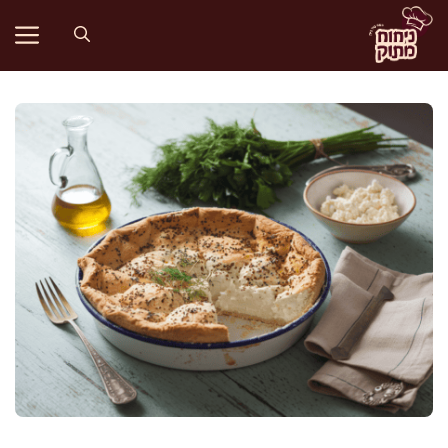
דלג
תוכן