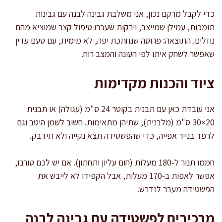
כדי לקבל מרקם נכון, אני משלבת גבינה לבנה עם גבינות
תומכות, עמילן שמייצב, וירקות שעברו טיפול קצר שמוציא מהם
נוזלים. התוצאה: פרוסה שנחתכת יפה, לא מימית, עם טעם עדין
שאפשר לשחק איתו לפי העונה והמצב רוח.
ציוד והכנות מקדימות
אני עובדת כאן עם תבנית בקוטר 24 ס"מ (עגולה) או תבנית
20×30 ס"מ (מלבנית), שתיהן מתאימות. חשוב לשמן היטב וגם
לרפד בנייר אפייה, כדי שהפשטידה תצא נקייה ולא תידבק.
חממו תנור ל-180 מעלות (חום עליון ותחתון). אם יש לכם טורבו,
אפשר לאפות ב-170 מעלות, אבל הקפידו לא לייבש את
הפשטידה מעבר לנדרש.
מרכיבים לפשטידה עם גבינה לבנה