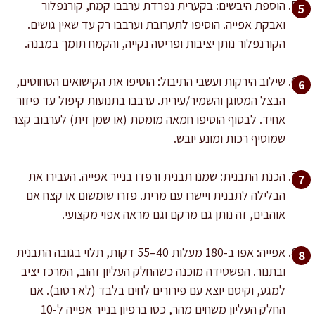
הוספת היבשים: בקערית נפרדת ערבבו קמח, קורנפלור
ואבקת אפייה. הוסיפו לתערובת וערבבו רק עד שאין גושים.
הקורנפלור נותן יציבות ופריסה נקייה, והקמח תומך במבנה.
שילוב הירקות ועשבי התיבול: הוסיפו את הקישואים הסחוטים,
הבצל המטוגן והשמיר/עירית. ערבבו בתנועות קיפול עד פיזור
אחיד. לבסוף הוסיפו חמאה מומסת (או שמן זית) לערבוב קצר
שמוסיף רכות ומונע יובש.
הכנת התבנית: שמנו תבנית ורפדו בנייר אפייה. העבירו את
הבלילה לתבנית ויישרו עם מרית. פזרו שומשום או קצח אם
אוהבים, זה נותן גם מרקם וגם מראה אפוי מקצועי.
אפייה: אפו ב-180 מעלות 40–55 דקות, תלוי בגובה התבנית
ובתנור. הפשטידה מוכנה כשהחלק העליון זהוב, המרכז יציב
למגע, וקיסם יוצא עם פירורים לחים בלבד (לא רטוב). אם
החלק העליון משחים מהר, כסו ברפיון בנייר אפייה ל-10