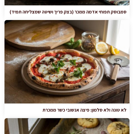
סמבוסק תפוחי אדמה ממכר (בצק פריך ושיטה שמצליחה תמיד)
לא טונה ולא סלמון: פיצה אנשובי כשר ממכרת