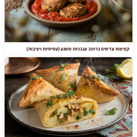
קציצות עדשים ברוטב עגבניות משגע (עסיסיות ויציבות)