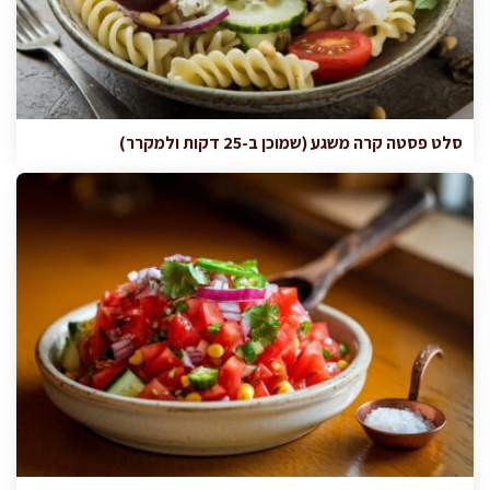
סלט פסטה קרה משגע (שמוכן ב-25 דקות ולמקרר)