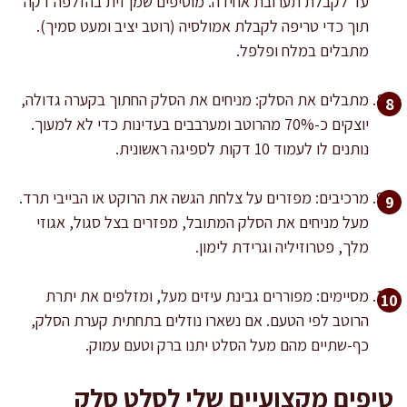
עד לקבלת תערובת אחידה. מוסיפים שמן זית בהזלפה דקה
תוך כדי טריפה לקבלת אמולסיה (רוטב יציב ומעט סמיך).
מתבלים במלח ופלפל.
מתבלים את הסלק: מניחים את הסלק החתוך בקערה גדולה,
יוצקים כ-70% מהרוטב ומערבבים בעדינות כדי לא למעוך.
נותנים לו לעמוד 10 דקות לספיגה ראשונית.
מרכיבים: מפזרים על צלחת הגשה את הרוקט או הבייבי תרד.
מעל מניחים את הסלק המתובל, מפזרים בצל סגול, אגוזי
מלך, פטרוזיליה וגרידת לימון.
מסיימים: מפוררים גבינת עיזים מעל, ומזלפים את יתרת
הרוטב לפי הטעם. אם נשארו נוזלים בתחתית קערת הסלק,
כף-שתיים מהם מעל הסלט יתנו ברק וטעם עמוק.
טיפים מקצועיים שלי לסלט סלק