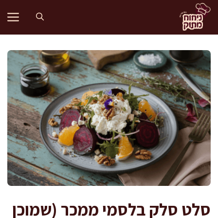
דלג
תוכן
סלט סלק בלסמי ממכר (שמוכן