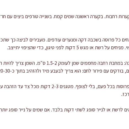
ינים תחנת ציפוי: מניחים 3 קערות רחבות. בקערה ראשונה שמים קמח. בשנייה טורפים ביצ
ם כל פרוסה בשכבה דקה ומנערים עודפים. מעבירים לביצה כך שתכסה 
מגש 5 דקות לפני טיגון, כדי שהציפוי יתייצב.
מחממים שמן לטמפרטורה נכונה: במחבת רחבה מחממים שמן 
מטגנים בנגלות: מכניסים 2-3 פרוסות בכל פעם, בלי לצופף. מט
כז.
אים לרשת או לנייר סופג לשתי דקות בלבד. אם שמים על נייר סופג יותר