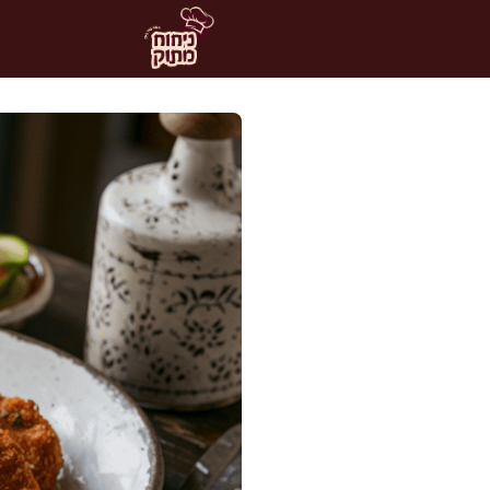
דלג
תוכן