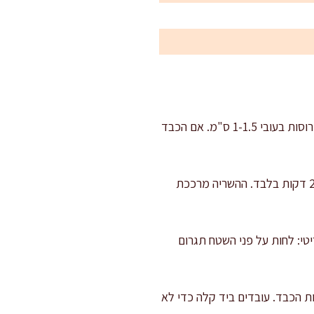
מנקים ופורסים: מניחים את הכבד על קרש ומסירים בעדינות גידים גלויים או קרומים עבים. פורסים לפרוסות בעובי 1-1.5 ס"מ. אם הכבד
השריה קצרה לאיזון טעמים: שמים את הפרוסות בקערה ויוצקים 400 מ"ל חלב או מים קרים. משרים 20 דקות בלבד. ההשריה מרככת
יטי: לחות על פני השטח תגרום
ת הכבד. עובדים ביד קלה כדי לא