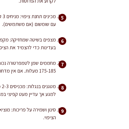
לקרוע את הפרוסות.
מכ
עם שומשום (אם משתמשים).
מצפים בשיטה שמחזיקה: מקמחי
בעדינות כדי להצמיד את הציפוי. מניחים על רשת או 
175-185 מעלות. אם אין מדחום, בודקים עם פירור לחם: הוא צריך לבעבע מיד ולהזהיב בתוך כ-20-30 שניות.
למגע אך עדיין מעט קפיצי במר
סינון ושמירה על פריכות: מוצי
הציפוי.