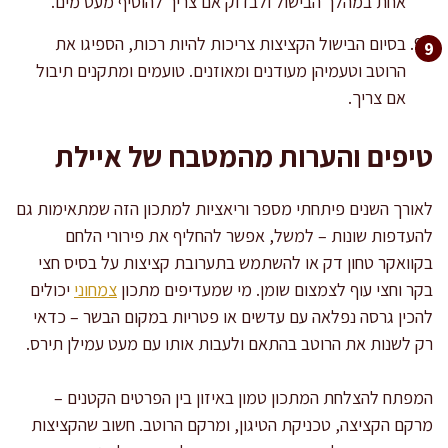
אחת במהלך הבישול ולבדוק אם צריך להוסיף מעט מים.
בסיום הבישול הקציצות צריכות להיות רכות, הספיגו את
הרוטב וטעמיהן מעודנים ומאוזנים. טועמים ומתקנים תיבול
אם צריך.
טיפים והערות מהמטבח של איילת
לאורך השנים פיתחתי מספר וריאציות למתכון הזה שמתאימות גם
להעדפות שונות – למשל, אפשר להחליף את פירורי הלחם
בקוואקר טחון דק או להשתמש בתערובת קציצות על בסיס חצי
בקר וחצי עוף לצמצום שומן. מי שמעדיפים מתכון
צמחוני
יכולים
להכין גרסה נפלאה עם עדשים או פטריות במקום הבשר – כדאי
רק לשנות את הרוטב בהתאם ולעבות אותו עם מעט עמילן תירס.
המפתח להצלחת המתכון טמון באיזון בין הפרטים הקטנים –
מרקם הקציצה, טכניקת הטיגון, ומרקם הרוטב. חשוב שהקציצות