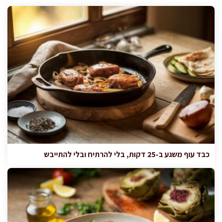
כבד עוף משגע ב-25 דקות, בלי להרתיח ובלי להתייבש