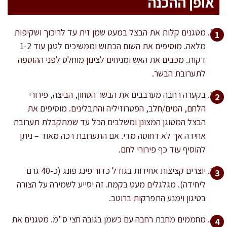
אופן ההכנה
מטגנים קלות את הבצל במעט שמן זית עד לריכוך ושקיפות
מלאה. מוסיפים את השום הכתוש וממשיכים לטגן עוד 1-2
דקות. מכבים את האש ומניחים לצינון מוחלט לפני ההוספה
לתערובת הבשר.
בקערה רחבה מערבבים את הבשר הטחון, הביצה, פירורי
הלחם, המים/חלב, הפטרוזיליה והתבלינים. מוסיפים את
הבצל המטוגן המצונן ומשלבים הכל עד שמתקבלת תערובת
אחידה אך לא דחוסה מדי. אם התערובת רכה מאוד – ניתן
להוסיף עוד כף פירורי לחם.
יוצרים קציצות אחידות בגודל כדור פינג פונג (כ-40 גרם
ליחידה). מגלגלים מעט בקמח. זה יסייע לשמירה על הצורה
בטיגון וימנע התפרקות ברוטב.
מחממים מחבת רחבה עם כשמן בגובה חצי ס"מ. מטגנים את