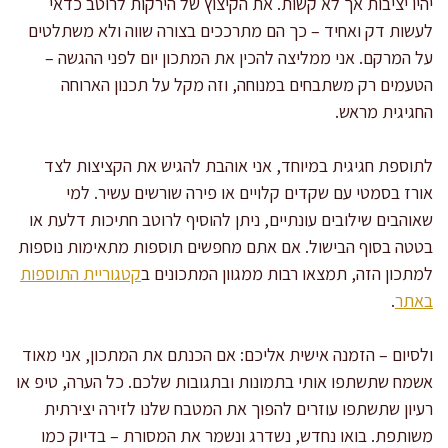
יהיו יציבות אך לא קשות. את הקיצוץ של הירקות לרוטב כדאי
לעשות דק ואחיד – כך הם מתרככים בצורה שווה ולא משתלטים
על המרקם. אני ממליצה להכין את המתכון יום לפני ההגשה –
הטעמים רק משתבחים במנוחה, וזה מקל על תכנון הארוחה
החגיגית מראש.
לתוספת חגיגית במיוחד, אני אוהבת להגיש את הקציצות לצד
אורז בסמטי עם שקדים קלויים או פירה שורשים עשיר. למי
שאוהבים שילובים עונתיים, ניתן להוסיף לרוטב חתיכות דלעת או
בטטה בסוף הבישול. אם אתם מחפשים תוספות מתאימות נוספות
למתכון הזה, תמצאו רבות ממגוון המתכונים ב
קטגוריית התוספות
באתר
.
ולסיום – הזמנה אישית אליכם: אם הכנתם את המתכון, אני מאוד
אשמח שתשתפו אותי בתמונות ובתגובות שלכם. כל הערה, טיפ או
רעיון שתשתפו עוזרים להפוך את המטבח שלנו לזירה יצירתית
משותפת. בואו נחדש, נשדרג ונשמר את המסורת – בדיוק כמו