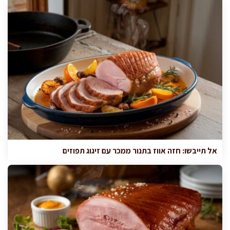
אל תייבשו: חזה אווז בתנור ממכר עם זיגוג תפוזים