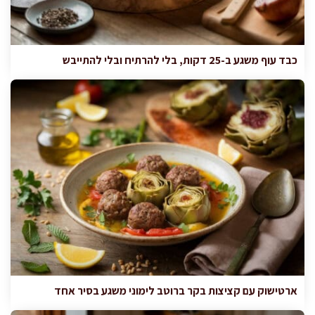
כבד עוף משגע ב-25 דקות, בלי להרתיח ובלי להתייבש
ארטישוק עם קציצות בקר ברוטב לימוני משגע בסיר אחד