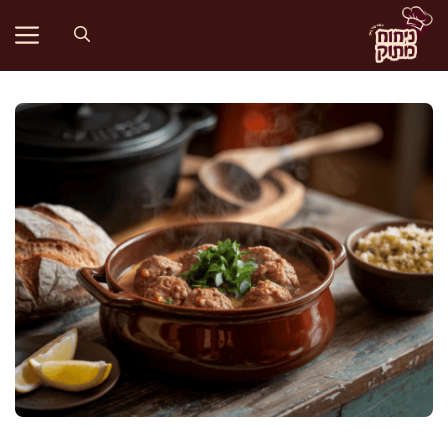
דלג
תוכן