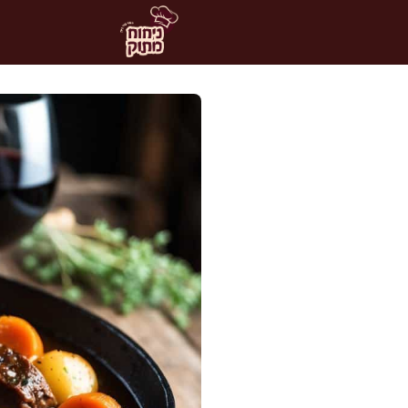
דלג
תוכן