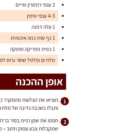
2 ענפי רוזמרין טריים
4-5 ענפי טימין
1 עלה דפנה
1 כף סויה כהה איכותית
1 כפית פפריקה מתוקה
מלח ים ופלפל שחור גרוס לפ
אופן ההכנה
הוציאו את הצלעות מהמקרר כשע
ותבלו בשכבה נדיבה של מלח ו
חממו את שמן הזית בסיר ברזל
שמקבלות צבע עמוק וזהוב – כש-3-4 דקות לכל צד. עשו זאת בשתי נגלות אם יש צורך, כדי לא לצופף