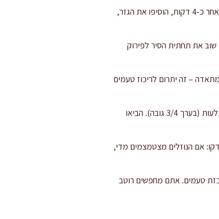
הוציאו את הצלעות לצלחת. הוסיפו את הבצל לאותו סיר וערבבו היטב תוך גירוד התחתית עם כף עץ. לאחר כ-4 דקות, הוסיפו את הגזר,
ו שוב את תחתית הסיר לפירוק
בוהה כ-5 דקות עד שמחצית מהכמות מתאדה – זה יתרום לריכוז טעמים
החזירו את הצלעות לסיר. הוסיפו סויה, עשבי תיבול, עלה דפנה, ומזגו את הציר עד לכיסוי חלקי של הצלעות (בערך 3/4 גובה). הביאו
 כ-2.5 שעות – כל חצי שעה פתחו ובדקו: אם הנוזלים מצטמצמים מדי,
ומרכזת טעמים. אתם מחפשים רוטב