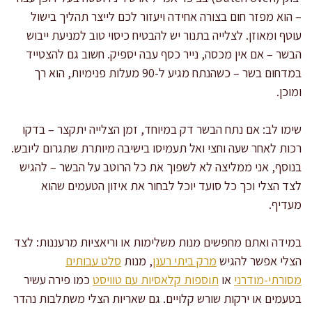
– הוא מפזר חום בצורה אחידה ויעזור לכם לייצר תהליך בישול
עוטף ומאוזן. לצלייה בתנור יש להבטיח כיסוי טוב למניעת ייבוש
הבשר – אם אין מכסה, נייר כסף עבה יספיק. חשוב גם להצטייד
במדחום בשר – כשהנתח מגיע ל-90 מעלות פנימיות, הוא רך
ומוכן.
שימו לב: אם נתח הבשר דק במיוחד, זמן הצלייה יתקצר – בדקו
רכות לאחר שעה וחצי ואל תעמיסו בישיבה מיותרת שתגרום ליובש.
בנוסף, אני ממליצה לא לשפוך את כל הרוטב על הבשר – להגיש
לצד הצלי וכך כל סועד יוכל לבחור את איזון הטעמים שהוא
מעדיף.
במידה ואתם מחפשים מנות משלימות או וריאציות מרעננות: לצד
הצלי אפשר להגיש
מרק ביתי רענן
, מנות
סלט עבותים
מסורתי-מודרני
או
תוספות קלאסיות עם טוויסט
כמו פירה עשיר
בטעמים או ירקות שורש קלויים. גם שאריות הצלי משתלבות נהדר