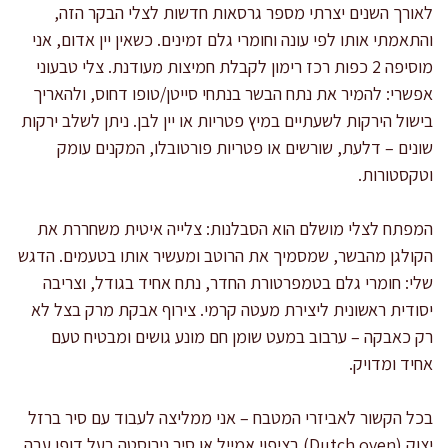
לאורך השנים יצרתי מספר גרסאות חדשות לצלי הבקר הזה,
והתאמתי אותו לפי עונה וחומרי גלם זמינים. כשאין יין אדום, אני
מוסיפה 2 כפות רכז רימון לקבלת חמיצות מעודנת. צלי טבעוני
אפשרי: להמיר את נתח הבשר בנתחי סייטן/טופו דחוס, ולהאריך
בישול הירקות לשעתיים במיץ פטריות או יין לבן. ניתן לשלב ירקות
שונים – דלעת, שורשים או פטריות פורטובלו, המקנים עומק
וטקסטורות.
המפתח לצלי מושלם הוא הסבלנות: צלייה איטית משחררת את
הקולגן מהבשר, שמסמיך את הרוטב ומעשיר אותו בטעמים. הדגש
שלי: חומרי גלם בטמפרטורת החדר, נתח אחיד בגודל, וצריבה
יסודית ראשונית ליצירת מעטה קרמי. צירוף אבקת מרק בצל לא
רק כאבקה – ערבוב במעט שומן חם מונע גושים ומבטיח טעם
אחיד ומדויק.
בכל הקשור לאביזרי המטבח – אני ממליצה לעבוד עם סיר ברזל
יצוק (Dutch oven) בציפוי אמייל או סיר נירוסטה בעל דופן עבה