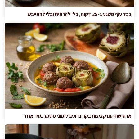
כבד עוף משגע ב-25 דקות, בלי להרתיח ובלי להתייבש
ארטישוק עם קציצות בקר ברוטב לימוני משגע בסיר אחד