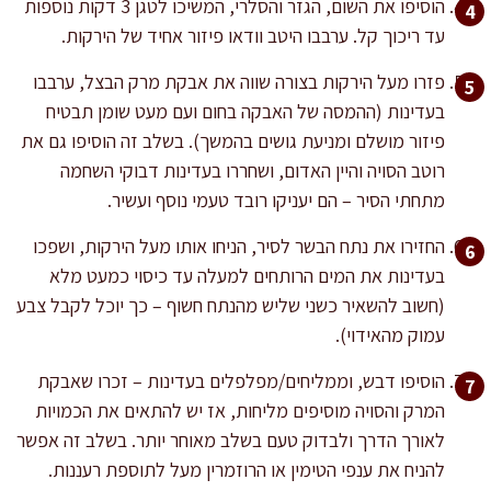
הוסיפו את השום, הגזר והסלרי, המשיכו לטגן 3 דקות נוספות
עד ריכוך קל. ערבבו היטב וודאו פיזור אחיד של הירקות.
פזרו מעל הירקות בצורה שווה את אבקת מרק הבצל, ערבבו
בעדינות (ההמסה של האבקה בחום ועם מעט שומן תבטיח
פיזור מושלם ומניעת גושים בהמשך). בשלב זה הוסיפו גם את
רוטב הסויה והיין האדום, ושחררו בעדינות דבוקי השחמה
מתחתי הסיר – הם יעניקו רובד טעמי נוסף ועשיר.
החזירו את נתח הבשר לסיר, הניחו אותו מעל הירקות, ושפכו
בעדינות את המים הרותחים למעלה עד כיסוי כמעט מלא
(חשוב להשאיר כשני שליש מהנתח חשוף – כך יוכל לקבל צבע
עמוק מהאידוי).
הוסיפו דבש, וממליחים/מפלפלים בעדינות – זכרו שאבקת
המרק והסויה מוסיפים מליחות, אז יש להתאים את הכמויות
לאורך הדרך ולבדוק טעם בשלב מאוחר יותר. בשלב זה אפשר
להניח את ענפי הטימין או הרוזמרין מעל לתוספת רעננות.