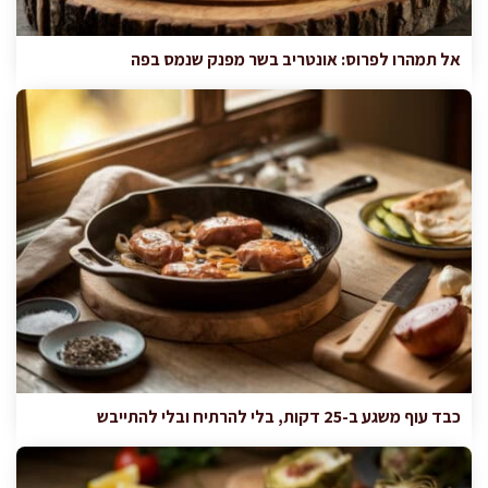
אל תמהרו לפרוס: אונטריב בשר מפנק שנמס בפה
כבד עוף משגע ב-25 דקות, בלי להרתיח ובלי להתייבש