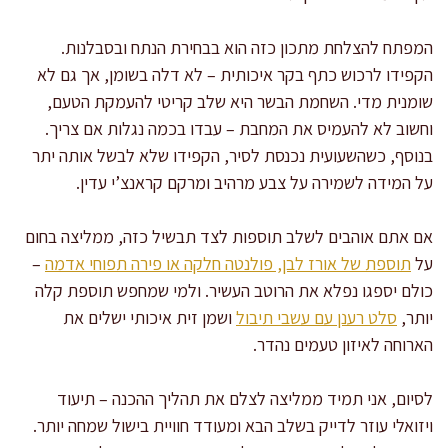
המפתח להצלחת מתכון כזה הוא בבחירת הנתח ובסבלנות.
הקפידו לרכוש כתף בקר איכותית – לא דלה בשומן, אך גם לא
שומנית מדי. השחמת הבשר היא שלב קריטי להעמקת הטעם,
וחשוב לא להעמיס את המחבת – עבדו בכמה נגלות אם צריך.
בנוסף, כשהשעועית נכנסת לסיר, הקפידו שלא לבשל אותה יתר
על המידה לשמירה על צבע מרהיב ומרקם קראנצ’י עדין.
אם אתם אוהבים לשלב תוספות לצד תבשיל כזה, ממליצה בחום
על
תוספת של אורז לבן, פולנטה חלקה או פירה תפוחי אדמה
–
כולם יספגו נפלא את הרוטב העשיר. ולמי שמחפש תוספת קלה
יותר,
סלט רענן עם עשבי תיבול
ושמן זית איכותי ישלים את
הארוחה לאיזון טעמים נהדר.
לסיום, אני תמיד ממליצה לצלם את תהליך ההכנה – תיעוד
ויזואלי עוזר לדייק בשלב הבא ומעודד חוויית בישול שמחה יותר.