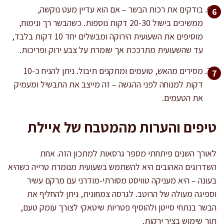
בודקים את רכות הבשר – אם הוא עדיין מעט נוקשה,
ממשיכים בישול 20-30 דקות נוספות. כשהבשר רך ונימוח,
מוסיפים את השעועית הירוקה ומבשלים יחד 10 דקות בלבד,
עד שהשעועית מתרככת אך שומרת על צבע ירוק ופריכות.
מסירים מהאש, טועמים ומתקנים תיבול. ניתן להניח כ-10
דקות למנוחה לפני ההגשה – זה מייצב את התבשיל ומעמיק
את הטעמים.
טיפים והערות מהמטבח של איילת
לאורך השנים פיתחתי מספר גרסאות למתכון הזה. אחת
השדרוגים האהובים היא להשתמש בשעועית מנומרת טרייה כשהיא
בעונה – היא מעניקה טוויסט מסורתי-מודרני עם מרקם עשיר
וספיגה מעולה של הרוטב. לגרסה צמחונית, ניתן להחליף את
הבשר בנתחי סייטן ולהוסיף פטריות שיטאקי לצורך עומק טעם,
תוך שימוש בציר ירקות.