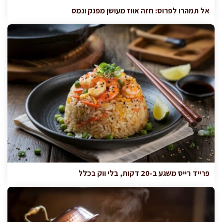
אל תמהרו לפרוס: חזה אווז מעושן מפנק ונמס
פרייד רייס משגע ב-20 דקות, בלי ווק בכלל