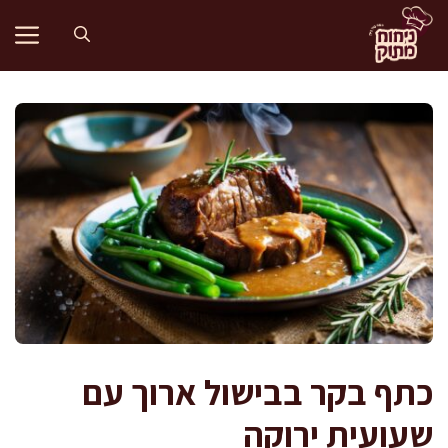
דלג
תוכן
כתף בקר בבישול ארוך עם
שעועית ירוקה