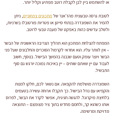
או להשתמש ביין לבן לקבלת רוטב מפתיע וקליל יותר.
לטובת גרסה טבעונית מהז'אנר של
מתכונים צמחוניים
, ניתן
להמיר את השפונדרה בנתחי סייטן או פטריות פורטובלו בשרניות,
ולשלב עדשים כהות באפקט של מעבה טבעי לרוטב.
המפתח להצלחת המתכון הוא תהליך הצריבה הראשונית של הבשר
– אין לוותר עליו. הוא אחראי לקרמול הסוכרים והחלבונים שעל פני
הבשר ויוצר עומק וטעם שנבנה בהמשך הבישול. בנוסף, חשוב
לעבוד עם יין שאתם שותים – יין באיכות נמוכה יורגש גם סוף
התבשיל.
השפונדרה מושלמת להקפאה. אם נשאר לכם, חלקו למנות
והקפיאו עם נוזל הבישול. כך תקבלו ארוחה עשירה בטעמים
בלחיצת מיקרוגל. להגשה חגיגית, אפשר לקרר את הבשר, לפרוס
אותו כשהוא קר, ולחמם מחדש בתוך ציר מצומצם – התוצאה
מדויקת ומרשימה.