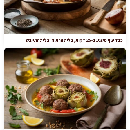
כבד עוף משגע ב-25 דקות, בלי להרתיח ובלי להתייבש