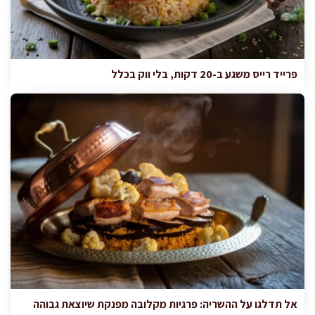
פרייד רייס משגע ב-20 דקות, בלי ווק בכלל
אל תדלגו על ההשריה: פרגיות מקלובה מפנקת שיוצאת גבוהה