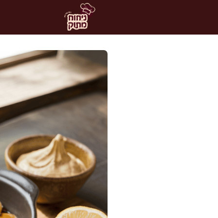
דלג
תוכן