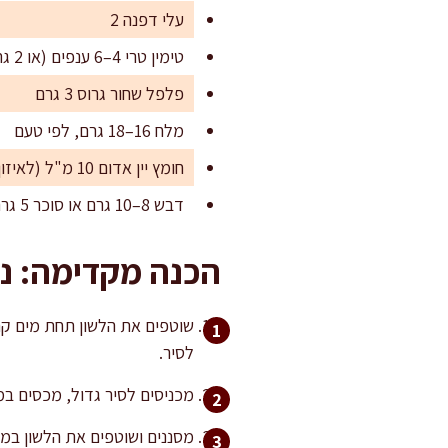
עלי דפנה 2
טימין טרי 4–6 ענפים (או 2 גרם יבש)
פלפל שחור גרוס 3 גרם
מלח 16–18 גרם, לפי טעם
חומץ יין אדום 10 מ"ל (לאיזון בסוף)
דבש 8–10 גרם או סוכר 5 גרם (אופציונלי, לאיזון חמיצות היין)
הכנה מקדימה: ני
שוטפים את הלשון תחת מים קרי
לסיר.
מכניסים לסיר גדול, מכסים במים קרים, מוסיפים 10 גרם מלח ומביאים לרתיח
מסננים ושוטפים את הלשון במי