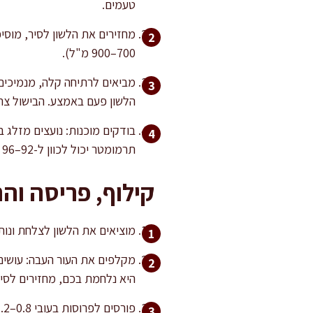
טעמים.
700–900 מ"ל).
הלשון פעם באמצע. הבישול צרי
בודקים מוכנות: נועצים מזלג 
תרמומטר יכול לכוון ל-92–96 מעלות במרכז הנתח.
קילוף, פריסה וה
מוציאים את הלשון לצלחת ונותנים לה לנוח 10–15 דקות עד שאפשר לגעת. לא מקררים
מקלפים את העור העבה: עושים 
היא נלחמת בכם, מחזירים לסיר לעוד 20–
פורסים לפרוסות בעובי 0.8–1.2 ס"מ. לפרוסות סופר רכות שמחזיקות יפה ברוטב, אני אוהבת 1 ס"מ.