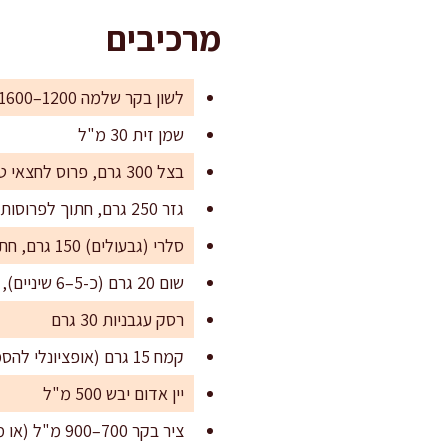
מרכיבים
לשון בקר שלמה 1200–1600 גרם
שמן זית 30 מ"ל
בצל 300 גרם, פרוס לחצאי טבעות
גזר 250 גרם, חתוך לפרוסות בעובי 1 ס"מ
סלרי (גבעולים) 150 גרם, חתוך לקטעים של 2 ס"מ
שום 20 גרם (כ-5–6 שיניים), מעוך קלות
רסק עגבניות 30 גרם
קמח 15 גרם (אופציונלי להסמכה עדינה)
יין אדום יבש 500 מ"ל
ציר בקר 700–900 מ"ל (או מים חמים אם אין)