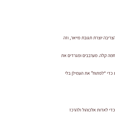
 מכל צד, עד השחמה עמוקה. הצריבה יוצרת תגובת מייאר, וזה
, הגזר והסלרי ומטגנים 8–10 דקות עד ריכוך והשחמה קלה. מערבבים ומגרדים את
גבניות ומטגנים עוד דקה. אם משתמשים בקמח, מפזרים ומערבבים 30–40 שניות כדי “לפתוח” את העמילן בלי
ת הסיר. מבשלים 5–7 דקות ברתיחה עדינה כדי לאדות אלכוהול ולהרכז