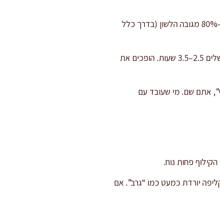
מחזירים את הלשון לסיר, מוסיפים עלי דפנה, טימין ופלפל שחור. יוצקים ציר בקר עד לכיסוי של כ-70–80% מגובה הלשון (בדרך כלל
מביאים לרתיחה קלה, מנמיכים לבעבוע עדין מאוד (סימן טוב: בועות קטנות בקצב איטי), מכסים ומבשלים 2.5–3.5 שעות. הופכים את
”, אתם שם. מי שעובד עם
ליפה יורדת כמעט כמו “גרב”. אם