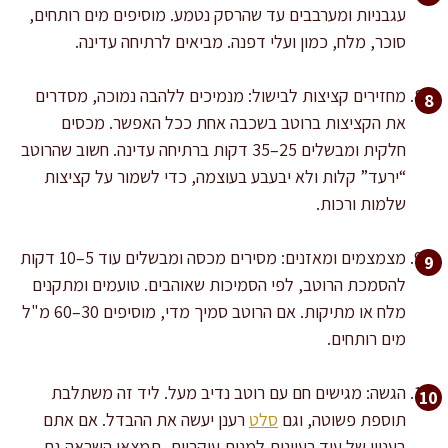
עגבניות ומערבבים עד שהרסק נטמע. מוסיפים מים רותחים,
סוכר, מלח, כמון ועלי דפנה. מביאים לרתיחה עדינה.
מחזירים קציצות לבישול: מנמיכים ללהבה נמוכה, מסדרים
את הקציצות ברוטב בשכבה אחת ככל האפשר. מכסים
חלקית ומבשלים 25–35 דקות ברתיחה עדינה. חשוב שהרוטב
“ירעד” קלות ולא יבעבע בעוצמה, כדי לשמור על קציצות
שלמות ורכות.
מצמצמים ומאזנים: מסירים מכסה ומבשלים עוד 5–10 דקות
להסמכת הרוטב, לפי הסמיכות שאוהבים. טועמים ומתקנים
מלח או מתיקות. אם הרוטב סמיך מדי, מוסיפים 30–60 מ"ל
מים רותחים.
הגשה: מגישים חם עם רוטב נדיב מעל. ליד זה משתלבת
תוספת פשוטה, וגם
סלט
רענן יעשה את ההבדל. אם אתם
בעניין של עוד רעיונות למנות עיקריות, תמצאו השראה גם