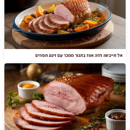
אל תייבשו: חזה אווז בתנור ממכר עם זיגוג תפוזים