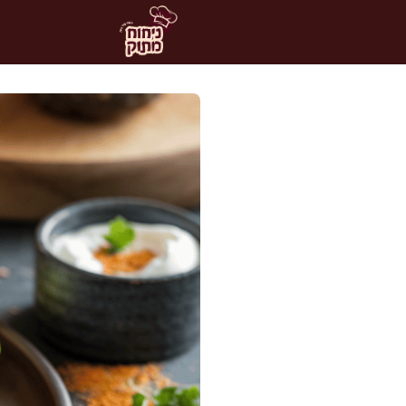
דלג
תוכן