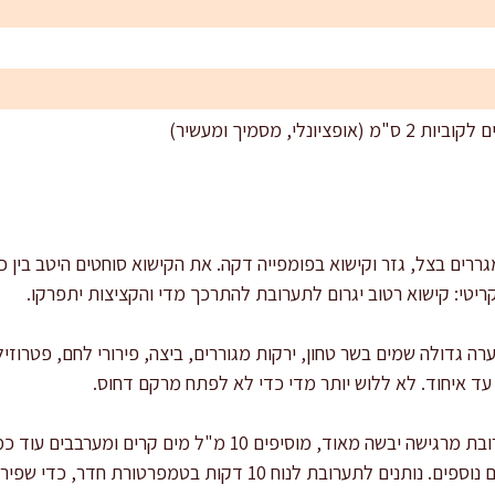
ררים בצל, גזר וקישוא בפומפייה דקה. את הקישוא סוחטים היטב בין כפ
קריטי: קישוא רטוב יגרום לתערובת להתרכך מדי והקציצות יתפרקו.
 גדולה שמים בשר טחון, ירקות מגוררים, ביצה, פירורי לחם, פטרוזיל
מייצבים את המרקם: אם התערובת מרגישה יבשה מאוד, מוסיפים 10 מ"
מוסיפים 10–15 גרם פירורי לחם נוספים. נותנים לתערובת לנוח 10 דק