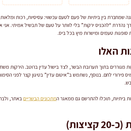
נה שמחברת בין ביתיות של פעם לטעם עכשווי: עסיסיות, רכות ומלאות
ך נהדרת “להכניס ירקות” בלי לוותר על טעם של תבשיל אמיתי. אני או
 סופגות טעמים ומישרות מיץ בכל ביס.
ות האלו
ות מגוררים בתוך תערובת הבשר, לצד בישול עדין ברוטב. הירקות משחרר
ס פירורי לחם. בנוסף, נשתמש ב”איטום עדין” בטיגון קצר לפני הסימור
ש.
ת ביתיות, תוכלו להתרשם גם ממאגר ה
מתכונים הבשריים
באתר, ולבח
ציצות)