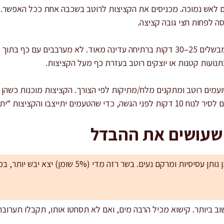
ם לאש נמוכה. מכניסים את הקציצות לרוטב בשכבה אחת ככל האפשר. א
ה לפחות חצי גובה קציצה.
סימור ובישול: מכסים חלקית ומבשלים 25–30 דקות ברתיחה עדינה מאוד. לא מערבבים
נועות קטנות או יוצקים רוטב בעזרת כף מעל הקציצות.
טועמים רוטב ומתקנים מלח/מתיקות לפי הצורך. הקציצות מוכנות כשהן י
ם יתייצבו והקציצות “יתפסו”.
 שעושים את ההבדל
בחירת שומן בבשר: 15% שומן נותן עסיסיות ומרקם נעים. בש
ב ביותר. קישוא מכיל הרבה מים, ואם לא תסחטו אותו, תקבלו תערובת