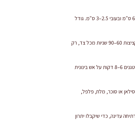
יוצרים קציצות: מרטיבים ידיים במים קרים ומכינים קציצות במשקל כ-45–50 גרם כל אחת, בקוטר 5–6 ס"מ ובעובי 2.5–3 ס"מ. גודל
איטום עדין במחבת: מחממים מחבת רחבה על אש בינונית-גבוהה עם 30 מ"ל שמן זית. מטגנים את הקציצות 60–90 שניות מכל צד, רק
מתחילים את הרוטב: באותו סיר רחב (עדיף סוטאז׳) מחממים 25 מ"ל שמן זית. מוסיפים בצל קצוץ ומטגנים 6–8 דקות על אש בינונית
רוסקות, מים, סילאן או סוכר, מלח, פלפל,
יונלי): אם משתמשים בתפוחי אדמה, מוסיפים עכשיו ומבשלים 8 דקות ברתיחה עדינה, כדי שיקבלו יתרון