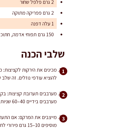
2 גרם פלפל שחור
2 גרם פפריקה מתוקה
1 עלה דפנה
150 גרם תפוחי אדמה, חתוכים לקוביות 2 ס"מ (אופציונלי, מסמיך ומעשיר)
שלבי הכנה
מכינים את הירקות לקציצות: מג
להוציא עודפי נוזלים. זה שלב 
מערבבים תערובת קציצות: בקערה
מערבבים בידיים 40–60 שניות עד איחוד. לא ללוש יותר מדי כדי לא לפתח מרקם דחוס.