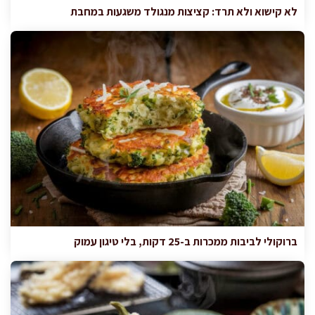
לא קישוא ולא תרד: קציצות מנגולד משגעות במחבת
ברוקולי לביבות ממכרות ב-25 דקות, בלי טיגון עמוק