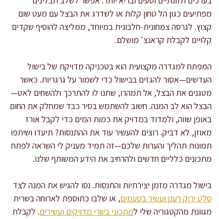
בערכים תזונתיים וטעים ובריא יותר. אפשר לשלב תבלינים
מפתיעים כגון הל טחון קלות או לשדרג את הבצל עם מעט שום
קצוץ. לגרסה צמחונית-חלבונית במיוחד, ממליצה להוסיף שקדים
קלויים לקבלת קראנצ' מושלם.
המפתח למגדרה מקצועית הוא בטכניקה מדויקת של בישול
העדשים—אסור להגזים בבישול כדי לשמור על גרגריות. כאשר
מטגנים את הבצל, אל תמהרו, שתנו לו להתרכך ולהשחים לאט—
הבצל הוא לב המנה. חשוב להשתמש בסיר כבד שמחלק את החום
באופן שווה, ולמדוד במדויק את כמות המים כדי לקבל אורז
מאוזן, לא דביק. רוצים להעשיר עוד את ההתנסות? תיעדו ושיתפו
תמונות תהליך והערות שלכם—זה תמיד מעניק לי השראה לפתח
מתכונים כלליים חדשים ולהרחיב את הידע המשותף שלנו.
בישול מגדרה מזמן יצירתיות והתנסות. נסו להגיש את המנה לצד
סלט ירוק רענן ועשיר בטעמים
, או שלבו כתוספת לארוחה בשרית
מגוונת מהקטגוריה שלי ל
מתכוני בשרי מדויקים ועשירים
. לקבלת