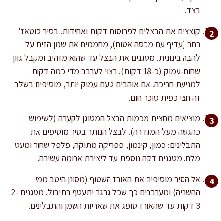
בצד.
קוצצים את הבצלים לפרוסות דקות ואחידות. בסיר סוטאז'
רחב (עדיף עם מכסה אטום), מחממים את שמן הזית על
להבה בינונית. מטגנים את הבצל עד שהוא מזהיב ומקבל גוון
שחום-עמוק (כ-18 דקות). רצוי לערבב מדי כמה דקות
למניעת חריכה. אם אוהבים טעם עמוק יותר, מוסיפים בשלב
זה חצי כפית סוכר חום.
מוציאים מחצית מכמות הבצל המטוגן לקערה (לשימוש
כהגשה מעל המגדרה). לבצל הנותר בסיר מוסיפים את
התבלינים: כמון, קינמון, פפריקה מתוקה, פלפל שחור ומעט
מלח. מטגנים דקה נוספת עד ליצירת ארומה עשירה.
אל הסיר מוסיפים את האורז השטוף (מסונן היטב ממי
ההשריה) ומערבבים כך שכל גרגר יתעטף בתיבול. מטגנים 2-
3 דקות עד שהאורז סופג את שאריות השמן והתבלינים.