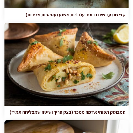
קציצות עדשים ברוטב עגבניות משגע (עסיסיות ויציבות)
סמבוסק תפוחי אדמה ממכר (בצק פריך ושיטה שמצליחה תמיד)