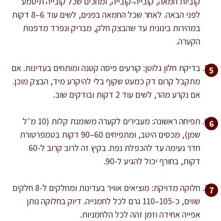
קוביות חמאה, קובייה-קובייה, ומחכים שכל קובייה תיטמע
לפני הבאה. לאחר שכל החמאה בפנים, לשים עוד 6–8 דקות
במהירות בינונית עד שהבצק חלק, מבריק ונפרד מדפנות
הקערה.
בדיקת חלון גלוטן: קורעים פיסה קטנה ומותחים בעדינות. אם
מתקבל קרום דק כמעט שקוף בלי להיקרע מיד, הבצק מוכן.
אם נקרע מהר, לשים עוד 2 דקות ובודקים שוב.
תפיחה ראשונה: מעבירים לקערה משומנת קלות (10 מ״ל
שמן), מכסים היטב, ומתפיחים 60–90 דקות בטמפרטורת
חדר נעימה עד להכפלת נפח. בקיץ זה לרוב קרוב ל-60
דקות, בחורף יכול להגיע ל-90.
חלוקה מדויקת: מוציאים אוויר בעדינות ומחלקים ל-8 חלקים
שווים, כ-105–110 גרם לכל לחמנייה. דיוק בחלוקה נותן
אפייה אחידה וזמן זהה לכל הלחמניות.