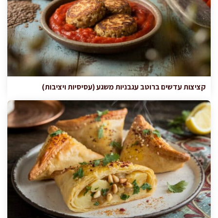
קציצות עדשים ברוטב עגבניות משגע (עסיסיות ויציבות)