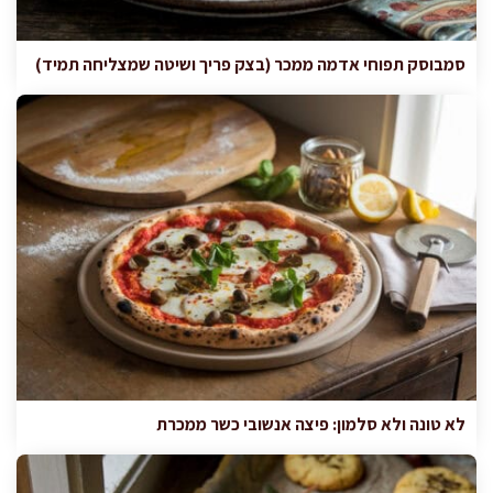
סמבוסק תפוחי אדמה ממכר (בצק פריך ושיטה שמצליחה תמיד)
לא טונה ולא סלמון: פיצה אנשובי כשר ממכרת