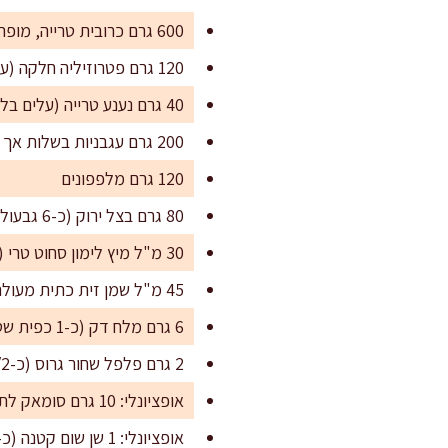
600 גרם כרובית טרייה, מופרדת לפרחים
120 גרם פטרוזיליה חלקה (עלים וגבעולים רכים)
40 גרם נענע טרייה (עלים בלבד או עם גבעולים רכים)
200 גרם עגבניות בשלות אך מוצקות
120 גרם מלפפונים
80 גרם בצל ירוק (כ-6 גבעולים)
30 מ"ל מיץ לימון סחוט טרי (כ-1–2 לימונים, לפי החמיצות)
45 מ"ל שמן זית כתית מעולה
6 גרם מלח דק (כ-1 כפית שטוחה), או לפי טעם
2 גרם פלפל שחור גרוס (כ-1/2 כפית)
אופציונלי: 10 גרם סומאק לתיבול חמצמץ נוסף
אופציונלי: 1 שן שום קטנה (כ-3–4 גרם), כתושה דק