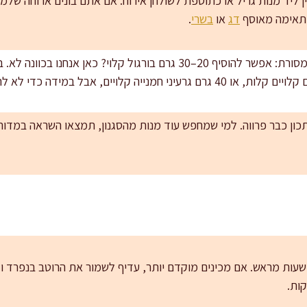
ליד מנות גריל או כתוספת לשולחן אירוח. אם אתם בונים ארוחה שלמה,
 מתאימה מאוסף
דג
או
בשרי
.
שדרוגים עדינים בלי לפגוע במסורת: אפשר להוסיף 20–30 גרם בורגול קלוי?
תכון כבר פרווה. למי שמחפש עוד מנות מהסגנון, תמצאו השראה במדור
ן. אני ממליצה להכין עד 12 שעות מראש. אם מכינים מוקדם יותר, עדיף לשמור את הרוט
קות.