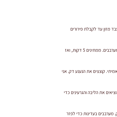
בד מזון עד לקבלת פירורים
מייבשים וסוחטים בעדינות: מעבירים את פירורי הכרובית לקערה, מפזרים 2 גרם מלח (כ-1/3 כפית) ומערבבים. ממתינים 5 דקות, ואז
מיתי. קוצצים את הנענע דק. אני
7 מ"מ. אם הן עסיסיות במיוחד, מוציאים את הליבה והגרעינים כדי
. מערבבים בעדינות כדי לפזר