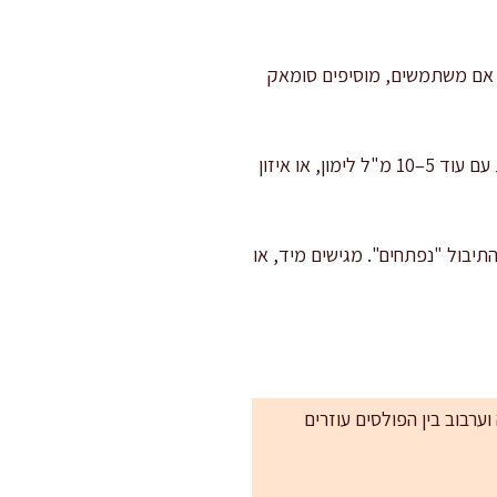
מון, שמן זית, יתרת המלח (כ-4 גרם) ופלפל שחור. אם משתמשים, מוסיפים סומאק
מאחדים ומכוונים טעמים: יוצקים את הרוטב על הסלט ומערבבים. טועמים אחרי דקה, ומכוונים חמיצות עם עוד 5–10 מ"ל לימון, או איזון
ל, ועשבי התיבול "נפתחים". מגישים מיד, או
ולסים קצרים, 1–2 שניות כל פעם. עצירה וערבוב בין הפולסים עוזרים