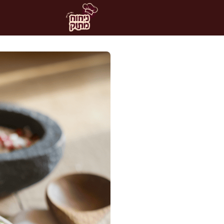
דלג
תוכן