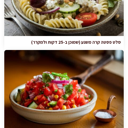
סלט פסטה קרה משגע (שמוכן ב-25 דקות ולמקרר)