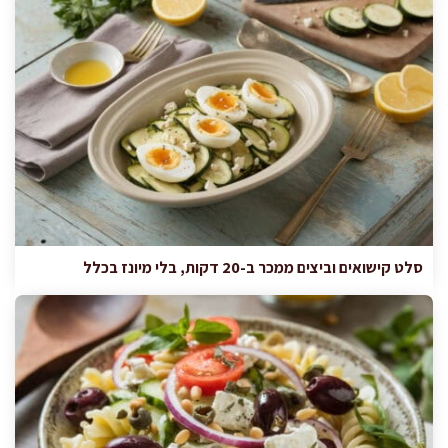
סלט קישואים וביצים ממכר ב-20 דקות, בלי מיונז בכלל