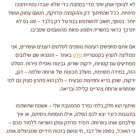
לא לצופף אותן יותר מדי במחבת כדי שלא יאבדו נפח ויהפכו
מימיות. ככל שהחיתוך דק וההקפצה מדויקת, הטעם עמוק ועשיר
יותר. בנוסף, חשוב להשתמש בבורגול דק בלבד – סוג גס לא
יתרכך כראוי בהשריה ויספוג פחות מהטעמים שסביבו.
אם אתם מחפשים רעיונות נוספים לסלטים רעננים ועשירים, אני
ממליצה להציץ בקטגוריית
סלט
באתר – תמצאו שם שילובים
מפתיעים עם קטניות, ירקות שורש, גבינות ואפילו פירות. הסלט
הזה, במידה מסוימת, משלב תכונות של ארוחה שלמה – דגן,
ירקות, שומן בריא וחמיצות טבעית – ולכן הוא פתרון מצוין גם למי
שמחפש ארוחת צהריים קלילה ובריאה.
שיתוף הוא חלק בלתי נפרד מהמטבח שלי – אשמח שתשתפו
בתגובות כיצד יצא לכם הסלט, אילו תוספות ניסיתם, או איך
שילבתם אותו בארוחה. תמיד מרתק ונותן השראה ללמוד מכם –
כי האוכל, בסופו של דבר, חי ונושם בזכות הידיים שמבשלים אותו.