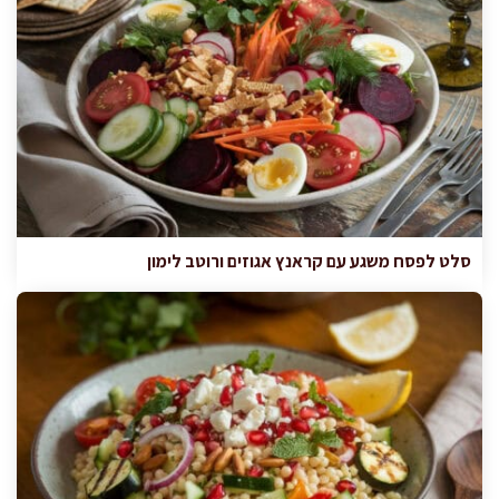
סלט לפסח משגע עם קראנץ אגוזים ורוטב לימון