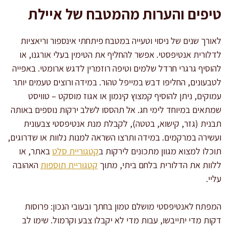
טיפים והערות מהמטבח של איילת
לאורך שנים של ניסוי וטעייה במטבח פיתחתי אינספור וריאציות
לדלורית אנטיפסטי. אפשר להחליף את הטימין בעלי אורגנו, או
להוסיף גרגרי חרדל שלמים וטיפה רוזמרין לדגש ארומטי. באפייה
לטבעונים, החליפו דבש במייפל טהור. במידה ורוצים טעמים יותר
עמוקים, ניתן להוסיף קמצוץ קינמון או אגוז מוסקט – טוויסט
שמתאים במיוחד לימי חג. אל תהססו לשלב ירקות נוספים באותה
תבנית (גזר, קישוא, בטטה), לקבלת מנת אנטיפסטי צבעונית
ועשירה במרקמים. במידה ותרצו השראה למנות נלוות או שדרוגים,
תוכלו למצוא מגוון מתכונים לירקות ב
קטגוריית סלט
באתר, או
ללוות את הדלורית בלחם ביתי, מתוך
קטגוריית תוספות
האהובה
עליי.
המפתח לאנטיפסטי מושלם טמון בחתך ובעובי הנכון: פרוסות
דקות מדי יתייבשו, עבות מדי לא יקבלו צבע וקרמול. שימו לב