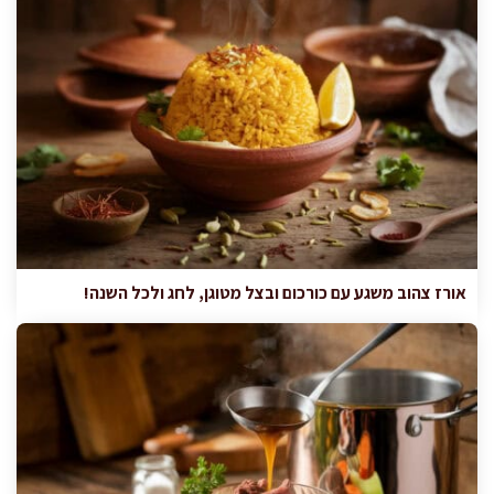
אורז צהוב משגע עם כורכום ובצל מטוגן, לחג ולכל השנה!