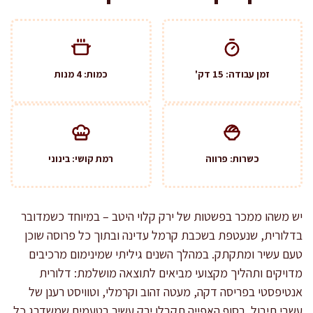
זמן עבודה: 15 דק'
כמות: 4 מנות
כשרות: פרווה
רמת קושי: בינוני
יש משהו ממכר בפשטות של ירק קלוי היטב – במיוחד כשמדובר
בדלורית, שנעטפת בשכבת קרמל עדינה ובתוך כל פרוסה שוכן
טעם עשיר ומתקתק. במהלך השנים גיליתי שמינימום מרכיבים
מדויקים ותהליך מקצועי מביאים לתוצאה מושלמת: דלורית
אנטיפסטי בפריסה דקה, מעטה זהוב וקרמלי, וטוויסט רענן של
עשבי תיבול. בסוף האפייה תקבלו ירק עשיר בטעמים שמשדרג כל