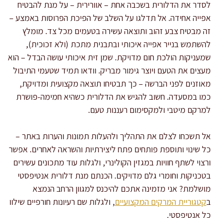
לסדר את הדלורית בשכבה אחת – אוורירית – על מנת להבטיח
אפייה אחידה. אל תדלגו על השלב של הפיכת הפרוסות באמצע –
זה מבטיח צבע זהוב ותוצאה עשירה בטעמים מכל צד. מומלץ
להשתמש בנייר אפייה איכותי ובתבנית מתכת (ולא זכוכית),
שמעניקות הולכת חום מדויקת. שמן זית איכותי עושה הבדל – הוא
מעצים את הטעם ויוצר גימור מבריק. וודאו תמיד שטעמי התיבול
מאוזנים לפני הברשה – כך תבטיחו תוצאה מקצועית ומדויקת,
כמו במסעדה. חשוב להגיש את הדלורית כשהיא חמימה-פושרת
למרקם מיטבי ולמקסימום רעננות טעם.
אל תשכחו לצלם את התהליך ולהעלות תמונות והערות באתר –
כל שינוי ותוספת פותחים פתח ליצירתיות והשראה לאחרים. אפשר
ורצוי לשתף חוויות במגזין הקולינרי, ולגלות עוד מתכונים עשירים
בטכניקות וחומרי גלם מדויקים. הכנתם מנת דלורית אנטיפסטי
מושלמת? אני מזמינה אתכם להיכנס למגוון הרחב הנמצא
ב
קטגוריית המרקים המקצועיים
, ולגלות שם רעיונות חורפיים שילוו
כל אנטיפסטי.