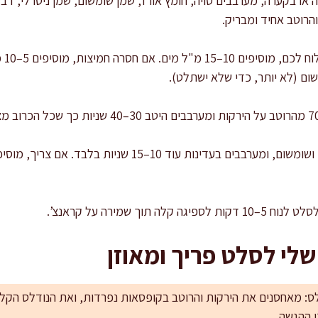
או בקערה, מערבבים סויה, חומץ אורז, שמן שומשום, שמן ניטרלי, דבש,
הרוטב אחיד ומבריק.
טועמ
מוסיפים נודלס קלויים, שקדים ושומשום, ומערבבים בעדינות ע
 תוך שמירה על קראנצ’.
שלי לסלט פריך ומאוזן
לס: מאחסנים את הירקות והרוטב בקופסאות נפרדות, ואת הנודלס הקלו
 ההגשה.