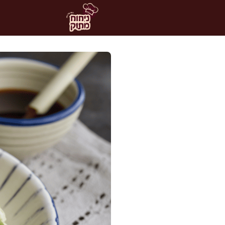
דלג
תוכן