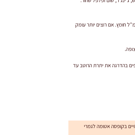
 ג’ינג’ר, שום ופלפל שחור.
ים ומכוונים: אם הרוטב מלוח לכם, מוסיפים 10–15 מ"ל מים. אם חסרה חמיצות, מוסיפים 5–10 מ"ל חומץ. אם רוצים יותר עומק
וד 10–15 שניות בלבד. אם צריך, מוסיפים בהדרגה את יתרת הרוטב עד
יים בקופסה אטומה לגמרי