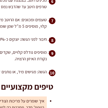
מכינים רוטב: בצנצנת עם מכסה 
טורפים היטב עד שהדבש נמס ו
קלוי, מוסיפים 5 מ"ל שמן שומשום (לא יותר, כדי שלא ישתלט).
חיבור לפני הגשה: יוצקים כ-70% מהרוטב על הירקות ומערבבים היטב 30–40 שניות כך שכל הכרוב מצופה.
נקודת האיזון הרצויה.
הגשה: מגישים מיד, או נותנים לסלט לנוח 5–10 דקות לספיגה קלה
טיפים מקצועיים 
איך שומרים על פריכות הנוד
בטמפ’ חדר. מחברים רק לפני