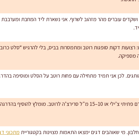
 ושקדים עוברים מהר מזהוב לשרוף. אני נשארת ליד המחבת ומערבבת ר
ד.
: רצועות דקות סופגות רוטב ומתמסרות בביס, בלי להרגיש “סלט כרוב 
ה מספיקה.
 מותגים. לכן אני תמיד מתחילה עם פחות רוטב על הסלט ומוסיפה בהדר
גרסה חריפה: מוסיפים 2–3 גרם פתיתי צ’ילי או 10–15 מ"ל סרירצ’ה לרוטב. מ
לבון. מי שאוהבים דגים ימצאו התאמות מצוינות בקטגוריית
מתכוני דג