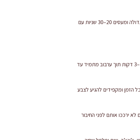
מכינים את הירקות: פורסים כרוב לרצועות דקות ואחידות. אם הכרוב מרגיש נוקשה, מעבירים לקערה גדולה ומעסים 20–30 שניות עם
קולים את התוספות: מחממים מחבת רחבה על אש בינונית. מוסיפים שקדים פרוסים ושומשום וקולים 2–3 דקות תוך ערבוב מתמיד עד
 דקות על אש בינונית, מערבבים כל הזמן ומקפידים להגיע לצבע
 השלב הזה חשוב כדי שהאדים לא ירככו אותם לפני החיבור