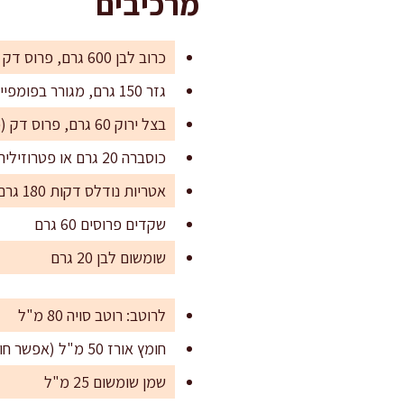
מרכיבים
כרוב לבן 600 גרם, פרוס דק מאוד (רצועות ברוחב כ-2–3 מ"מ)
גזר 150 גרם, מגורר בפומפייה גסה
בצל ירוק 60 גרם, פרוס דק (כולל החלק הירוק)
כוסברה 20 גרם או פטרוזיליה 20 גרם, קצוצה
אטריות נודלס דקות 180 גרם (אטריות ביצים או חיטה), שבורות לחתיכות באורך 3–4 ס"מ
שקדים פרוסים 60 גרם
שומשום לבן 20 גרם
לרוטב: רוטב סויה 80 מ"ל
חומץ אורז 50 מ"ל (אפשר חומץ תפוחים באותה כמות)
שמן שומשום 25 מ"ל