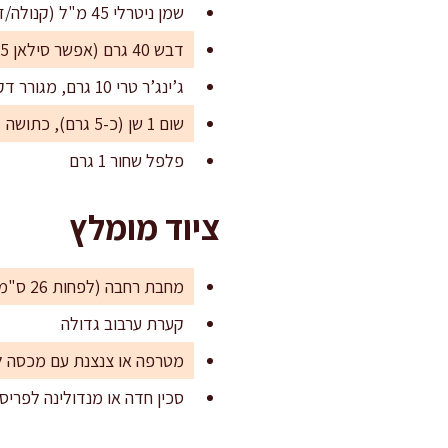
שמן ניטרלי 45 מ"ל (קנולה/זרעי ענבים)
דבש 40 גרם (אפשר סילאן 45 גרם)
ג’ינג’ר טרי 10 גרם, מגורר דק
שום 1 שן (כ-5 גרם), כתושה
פלפל שחור 1 גרם
ציוד מומלץ
מחבת רחבה (לפחות 26 ס"מ) לקלייה אחידה
קערת ערבוב גדולה
מטרפה או צנצנת עם מכסה לנ
סכין חדה או מנדולינה לפריס