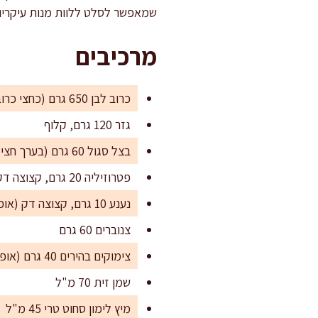
שמאפשר לסלט ללוות מנות עיקריו
מרכיבים
כרוב לבן 650 גרם (כחצי כרוב גדול), שטוף ומיובש היטב
גזר 120 גרם, קלוף
בצל סגול 60 גרם (בערך חצי קטן)
פטרוזיליה 20 גרם, קצוצה דק
נענע 10 גרם, קצוצה דק (אופציונלי אבל מומלץ)
צנוברים 60 גרם
צימוקים בהירים 40 גרם (אופציונלי, מוסיף מתיקות טבעית)
שמן זית 70 מ"ל
מיץ לימון סחוט טרי 45 מ"ל