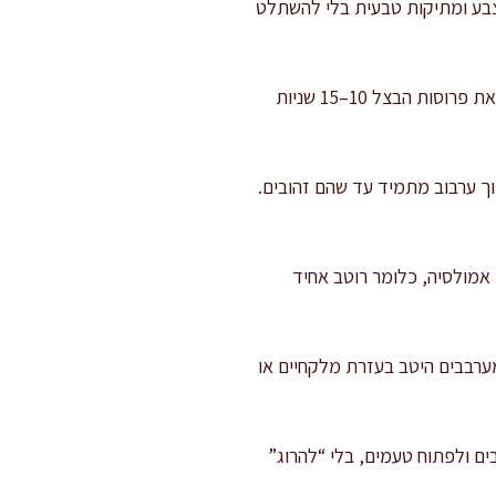
 צבע ומתיקות טבעית בלי להשתלט
פורסים את הבצל הסגול דק: חותכים לחצאי טבעות דקות מאוד. אם אתם רגישים לעוקצנות, שוטפים את פרוסות הבצל 10–15 שניות
ם מחבת יבשה על אש בינונית. מוסיפים את הצנוברים וקולים 3–5 דקות תוך ערבוב מתמיד עד שהם זהובים.
 אמולסיה, כלומר רוטב אחיד
שמים כרוב, גזר, בצל, פטרוזיליה ונענע. יוצקים כ-80% מהרוטב ומערבבים היטב בעזרת מלקחיים או
רה היא לרכך מעט את הסיבים ולפתוח טעמים, בלי “להרוג”