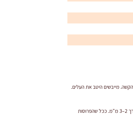
 הקשה. מייבשים היטב את העלים.
פורסים את הכרוב דק: מניחים חצי כרוב כשהצד החתוך כלפי מטה, ופורסים לרצועות דקות מאוד, בערך 2–3 מ"מ. ככל שהפרוסות