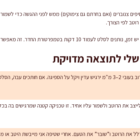
סיפים צנוברים (ואם בחרתם גם צימוקים) ממש לפני ההגשה כדי לשמור 
רוטב לפי הצורך.
ת בטמפרטורת החדר. זה מאפשר לרוטב להיספג ולמרקם להתאזן.
שלי לתוצאה מדויקת
חיתוך דק הוא חצי הצלחה: כרוב בעובי 2–3 מ"מ ירגיש עדין ויקל על הספיגה. אם חות
יצב את הרוטב ולשמור עליו אחיד. זו טכניקה קטנה שמרגישים בה בכל ב
לל את הרוטב ו”שובר” את הטעם. אחרי שטיפה אני מייבשת היטב או 