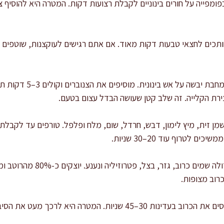
ומפייה על חורים בינוניים לקבלת רצועות דקות. המטרה היא להוסיף
קולים את הצנוברים: מחממי
רת הקלייה. זה שלב קטן שעושה הבדל עצום בטעם.
שמן זית, מיץ לימון, דבש, חרדל, שום, מלח ופלפל. טורפים עד לקבלת
 לטרוף עוד 20–30 שניות.
מרכיבים את הסלט: בקערה גדולה 
כרוב מצופות.
מעסים קלות לדיוק מרקם: מעסים את הכרוב בעדינות 30–45 שניות. המט