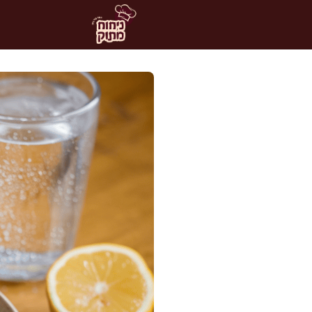
דלג
תוכן