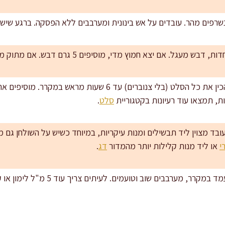
 נשרפים מהר. עובדים על אש בינונית ומערבבים ללא הפסקה. ברגע שיש 
ם יצא חמוץ מדי, מוסיפים 5 גרם דבש. אם מתוק מדי, מוסיפים 5–10 מ"ל לימון.
הכנה מראש חכמה: אפשר להכין את כל הסלט (בלי צנוברים) עד 6 
ת, תמצאו עוד רעיונות בקטגוריית
סלט
.
ד מצוין ליד תבשילים ומנות עיקריות, במיוחד כשיש על השולחן גם מש
י
או ליד מנות קלילות יותר מהמדור
דג
.
בים שוב וטועמים. לעיתים צריך עוד 5 מ"ל לימון או קורט מלח כדי להחזיר חדות.