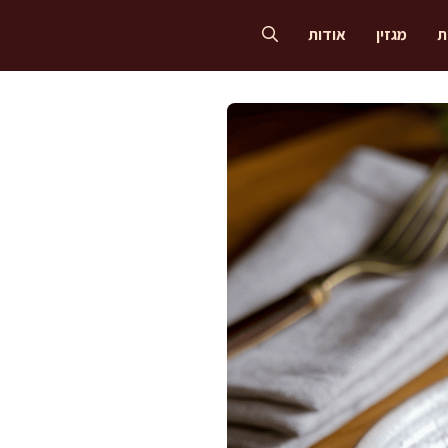
ת
מגזין
אודות