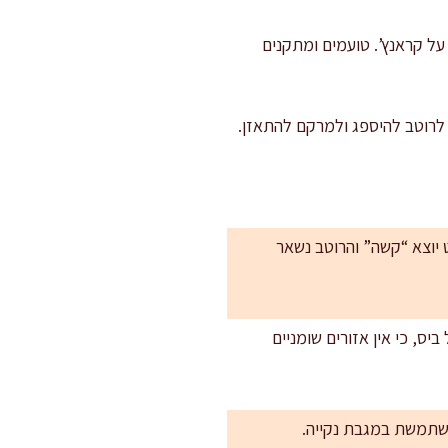
על קראנץ’. טועמים ומתקנים
כים עבה, הסלט יוצא “קשה” והרוטב נשאר
יס, כי אין אזורים שומניים
משתמשת במגבת נקייה.