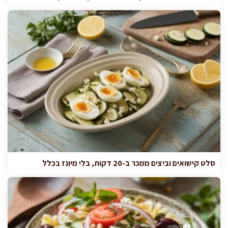
סלט קישואים וביצים ממכר ב-20 דקות, בלי מיונז בכלל