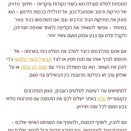
המפתח לסלט מוצלח הוא בשתי נקודות עיקריות – חיתוך מדויק
של הירקות ורוטב שמתובל נכון. אל תזלזלו בכמות הלימון – הוא
מאזן את מתיקות הגזר והדבש. וגם: אם תשתמשו בגזר צעיר
במיוחד – אפשר להשאיר את הקליפה (לאחר שטיפה יסודית),
ולקבל סלט עם צבע עמוק וטעם עשיר יותר.
אם אתם מתלבטים כיצד לשלב את הסלט הזה בארוחה – אל
תהססו לצרף אותו עם מנת חמין או לצד
תבשיל בשרי קלאסי
כדי
לאזן את העושר. הוא גם משתלב נהדר עם
מנות דג קלות
או על
שולחן ערב חג כפלטה מרעננת בין תבשילים עזי טעם.
למחפשים עוד רעיונות לסלטים רעננים, מגוון המתכונים
בקטגוריית
סלט
באתר ישלים לכם את התמונה עם פתרונות מלאי
צבע וטעם לכל עונה ואירוע.
נסו להכין, לשתף תמונות, ולהוסיף את הטוויסט האישי שלכם –
המטבח נועד ליצירתיות, וגם מתכון מדויק יכול להפוך שלכם עם