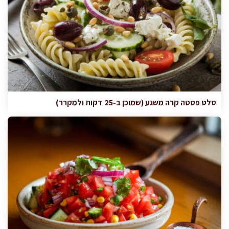
סלט פסטה קרה משגע (שמוכן ב-25 דקות ולמקרר)