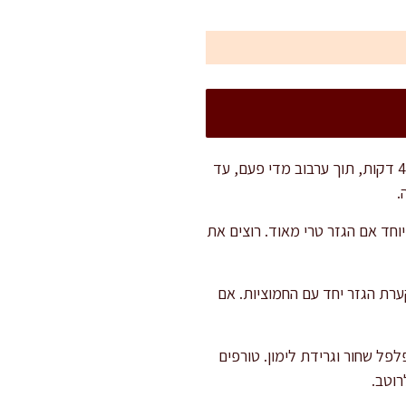
מתחילים בקלייה של הפקאנים: מחממים מחבת נקייה ויבשה על להבה בינונית. קולים את הפקאנים 4-5 דקות, תוך ערבוב מדי פעם, עד
.
חד אם הגזר טרי מאוד. רוצים את
ערת הגזר יחד עם החמוציות. אם
פל שחור וגרידת לימון. טורפים
רוטב.