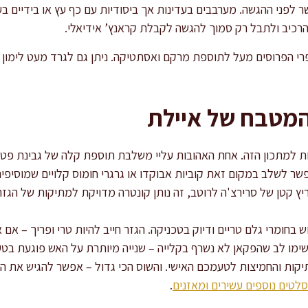
 לפני ההגשה. מערבבים בעדינות אך ביסודיות עם כף עץ או בידיים ב
הרכיב ולתבל רק סמוך להגשה לקבלת קראנץ’ אידיאלי.
י הפרוסים מעל לתוספת מרקם ואסתטיקה. ניתן גם לגרד מעט לימון
המטבח של איילת
ת למתכון הזה. אחת האהובות עליי משלבת תוספת קלה של גבינת פט
שר לשלב במקום זאת קוביות אבוקדו או גרגרי חומוס קלויים שמוסיפי
ריץ קטן של סרירצ'ה לרוטב, זה נותן קונטרה מדויקת למתיקות של הגזר
חומרי גלם טריים ודיוק בטכניקה. הגזר חייב להיות טרי ופריך – אם א
ימו לב שהפקאן לא נשרף בקלייה – שנייה מיותרת על האש פוגעת בטע
קות והחמיצות לטעמכם האישי. והשוס הכי גדול – אפשר להגיש את ה
סלטים נוספים עשירים ומאזנים
.