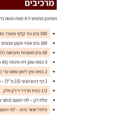
מרכיבים
המתכון מתאים ל-4 מנות הגשה נדיבות, או ל-6-8 מנות כתוספת באירוח
500 גרם גזר קלוף ומגורר גס (עדיף במנדולינה או מגש שיש לו דיסק גירוד עבה)
100 גרם אגוזי פקאן טבעיים
60 גרם חמוציות מיובשות (לא מסוכרות מדי)
3 כפות שמן זית איכותי (45 מ"ל)
2 כפות מיץ לימון סחוט טרי (30 מ"ל)
1 כף דבש טבעי (15 מ"ל) – ניתן להמיר בסילאן לטבעונים
1/2 כפית חרדל דיז'ון חלק
מלח דק – לפי הטעם (כחצי כ
פלפל שחור גרוס – לפי הטעם