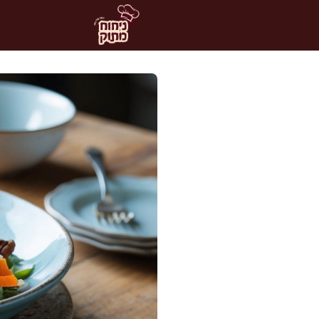
דלג
תוכן