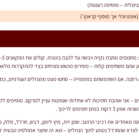
יונלית – מוסיפה רעננות)
אופציונלי אך מוסיף קראנץ')
גע שהם משחימים קלות – מסירים מהאש ומניחים בצד להתקררות מלאה
רחבה. אם השתמשתם בפומפייה – סחטו מעט מהנוזלים העודפים, במיו
ם – אני אוהבת חתיכות לא אחידות שנותנות עניין למרקם. מוסיפים לק
ים חמימים לריכוך.
ה מאחדים את רכיבי הרוטב: שמן זית, מיץ לימון, דבש, חרדל, מלח, פל
לוודא שהחרדל נטמע לתוך הנוזלים – הוא זה שיוצר אמולסיה טבעית ל