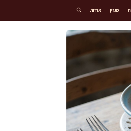
ת
מגזין
אודות